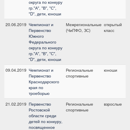
округа по конкуру
гр."А", "В", "С",
"D", дети, юноши
20.06.2019
Чемпионат и
Межрегиональные
открытый
№
Первенство
(ЧиПФО, ЗС)
класс
1
Южного
с
Федерального
округа по конкуру
гр."А", "В", "С",
"D", дети, юноши
09.04.2019
Чемпионат и
Региональные
юноши
Л
Первенство
спортивные
Краснодарского
края по
троеборью
21.02.2019
Первенство
Региональные
взрослые
№
Ростовской
спортивные
1
области среди
с
детей по конкуру,
посвященное