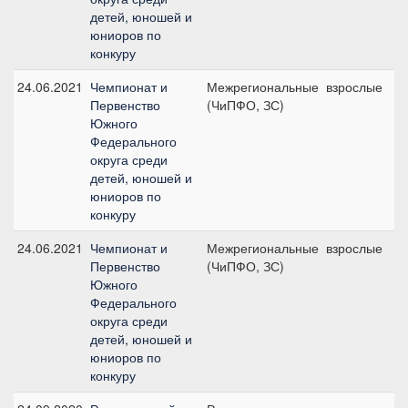
детей, юношей и
юниоров по
конкуру
24.06.2021
Чемпионат и
Межрегиональные
взрослые
Н
Первенство
(ЧиПФО, ЗС)
1
Южного
с
Федерального
округа среди
детей, юношей и
юниоров по
конкуру
24.06.2021
Чемпионат и
Межрегиональные
взрослые
Н
Первенство
(ЧиПФО, ЗС)
1
Южного
с
Федерального
округа среди
детей, юношей и
юниоров по
конкуру