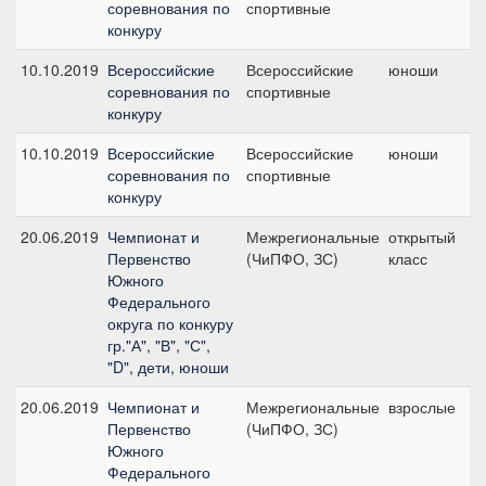
соревнования по
спортивные
1
конкуру
с
10.10.2019
Всероссийские
Всероссийские
юноши
№
соревнования по
спортивные
1
конкуру
с
10.10.2019
Всероссийские
Всероссийские
юноши
№
соревнования по
спортивные
1
конкуру
с
20.06.2019
Чемпионат и
Межрегиональные
открытый
№
Первенство
(ЧиПФО, ЗС)
класс
1
Южного
с
Федерального
округа по конкуру
гр."А", "В", "С",
"D", дети, юноши
20.06.2019
Чемпионат и
Межрегиональные
взрослые
№
Первенство
(ЧиПФО, ЗС)
1
Южного
с
Федерального