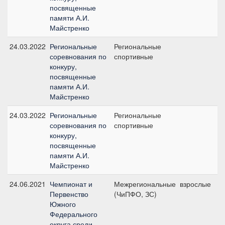
посвященные
памяти А.И.
Майстренко
24.03.2022
Региональные
Региональные
2
соревнования по
спортивные
с
конкуру,
посвященные
памяти А.И.
Майстренко
24.03.2022
Региональные
Региональные
6
соревнования по
спортивные
с
конкуру,
посвященные
памяти А.И.
Майстренко
24.06.2021
Чемпионат и
Межрегиональные
взрослые
Н
Первенство
(ЧиПФО, ЗС)
1
Южного
с
Федерального
округа среди