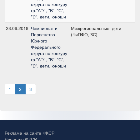
округа по конкуру
гр."А"? , "В", "С",
"D", дети, юноши
28.06.2018
Чемпионат и
Межрегиональные
дети
№
Первенство
(ЧиПФО, ЗС)
1
Южного
с
Федерального
округа по конкуру
гр."А"? , "В", "С",
"D", дети, юноши
1
2
3
Реклама на сайте ФКСР
Членство ФКСР