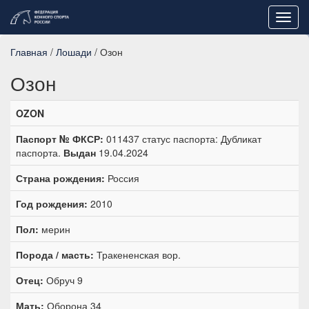
Toggl
navig
Главная
/
Лошади
/ Озон
Озон
OZON
Паспорт № ФКСР:
011437 статус паспорта: Дубликат
паспорта.
Выдан
19.04.2024
Страна рождения:
Россия
Год рождения:
2010
Пол:
мерин
Порода / масть:
Тракененская вор.
Отец:
Обруч 9
Мать:
Оборона 34