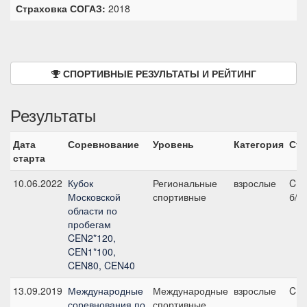
Страховка СОГАЗ:
2018
СПОРТИВНЫЕ РЕЗУЛЬТАТЫ И РЕЙТИНГ
Результаты
Дата
Соревнование
Уровень
Категория
Ста
старта
10.06.2022
Кубок
Региональные
взрослые
CE
Московской
спортивные
б/у
области по
пробегам
CEN2*120,
CEN1*100,
CEN80, CEN40
13.09.2019
Международные
Международные
взрослые
CEI
соревнования по
спортивные