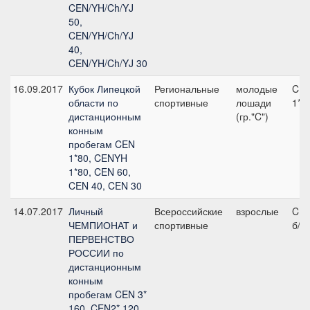
CEN/YH/Ch/YJ
50,
CEN/YH/Ch/YJ
40,
CEN/YH/Ch/YJ 30
16.09.2017
Кубок Липецкой
Региональные
молодые
CE
области по
спортивные
лошади
1*
дистанционным
(гр."C")
конным
пробегам CEN
1*80, CENYH
1*80, CEN 60,
CEN 40, CEN 30
14.07.2017
Личный
Всероссийские
взрослые
CE
ЧЕМПИОНАТ и
спортивные
б/у
ПЕРВЕНСТВО
РОССИИ по
дистанционным
конным
пробегам CEN 3*
160, CEN2* 120,