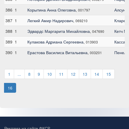
386
1
Корытина Анна Олеговна
,
Алсунг
001797
387
1
Легкий Амир Надирович
,
Кларен
069210
388
1
Эдвардс Маргарита Михайловна
,
Кетч М
047690
389
1
Кулакова Адриана Сергеевна
,
Кассан
013903
390
1
Ерастова Василиса Витальевна
,
Пенело
003201
1
...
8
9
10
11
12
13
14
15
16
Реклама на сайте ФКСР