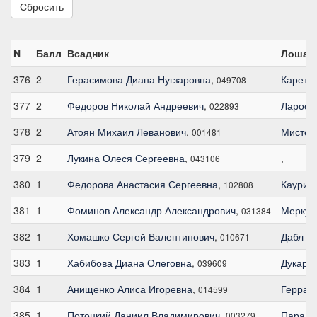
Сбросить
N
Балл
Всадник
Лошад
376
2
Герасимова Диана Нугзаровна
,
Карети
049708
377
2
Федоров Николай Андреевич
,
Ларосс
022893
378
2
Атоян Михаил Леванович
,
Мистер
001481
379
2
Лукина Олеся Сергеевна
,
,
043106
380
1
Федорова Анастасия Сергеевна
,
Каурин 
102808
381
1
Фоминов Александр Александрович
,
Меркур
031384
382
1
Хомашко Сергей Валентинович
,
Дабл Б
010671
383
1
Хабибова Диана Олеговна
,
Дукарр
039609
384
1
Анищенко Алиса Игоревна
,
Геррал
014599
385
1
Потоцкий Даниил Владимирович
,
Паради
003279