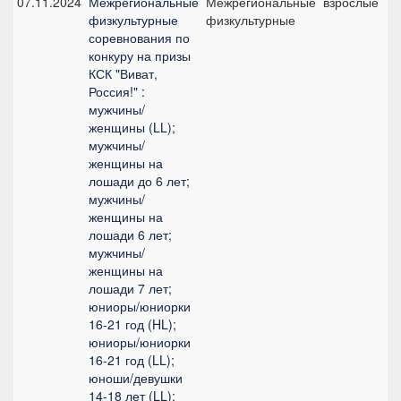
07.11.2024
Межрегиональные
Межрегиональные
взрослые
физкультурные
физкультурные
соревнования по
конкуру на призы
КСК "Виват,
Россия!" :
мужчины/
женщины (LL);
мужчины/
женщины на
лошади до 6 лет;
мужчины/
женщины на
лошади 6 лет;
мужчины/
женщины на
лошади 7 лет;
юниоры/юниорки
16-21 год (HL);
юниоры/юниорки
16-21 год (LL);
юноши/девушки
14-18 лет (LL);