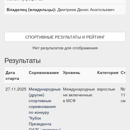
Владелец (владельцы):
Дмитриев Денис Анатольевич
СПОРТИВНЫЕ РЕЗУЛЬТАТЫ И РЕЙТИНГ
Нет результатов для отображения
Результаты
Дата
Соревнование
Уровень
Категория
Ста
старта
27.11.2025
Международные
Международные
взрослые
№14
(другие)
не включенные
110
спортивные
в МСФ
см
соревнования
по конкуру
"Кубок
Президента
ОАЭ" : мужчины/