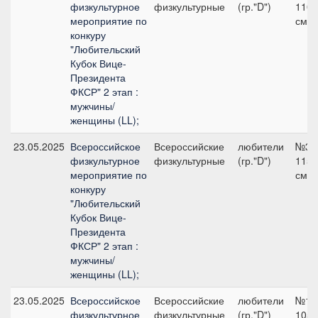
физкультурное
физкультурные
(гр."D")
110
мероприятие по
см
конкуру
"Любительский
Кубок Вице-
Президента
ФКСР" 2 этап :
мужчины/
женщины (LL);
23.05.2025
Всероссийское
Всероссийские
любители
№3,
физкультурное
физкультурные
(гр."D")
115
мероприятие по
см
конкуру
"Любительский
Кубок Вице-
Президента
ФКСР" 2 этап :
мужчины/
женщины (LL);
23.05.2025
Всероссийское
Всероссийские
любители
№1,
физкультурное
физкультурные
(гр."D")
105