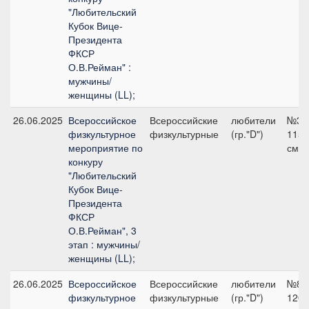
"Любительский
Кубок Вице-
Президента
ФКСР
О.В.Рейман" :
мужчины/
женщины (LL);
26.06.2025
Всероссийское
Всероссийские
любители
№3,
физкультурное
физкультурные
(гр."D")
115
мероприятие по
см
конкуру
"Любительский
Кубок Вице-
Президента
ФКСР
О.В.Рейман", 3
этап : мужчины/
женщины (LL);
26.06.2025
Всероссийское
Всероссийские
любители
№8,
физкультурное
физкультурные
(гр."D")
120