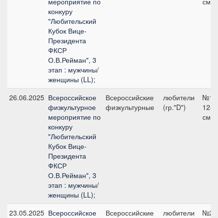
мероприятие по
см
конкуру
"Любительский
Кубок Вице-
Президента
ФКСР
О.В.Рейман", 3
этап : мужчины/
женщины (LL);
26.06.2025
Всероссийское
Всероссийские
любители
№13
физкультурное
физкультурные
(гр."D")
125
мероприятие по
см
конкуру
"Любительский
Кубок Вице-
Президента
ФКСР
О.В.Рейман", 3
этап : мужчины/
женщины (LL);
23.05.2025
Всероссийское
Всероссийские
любители
№2,