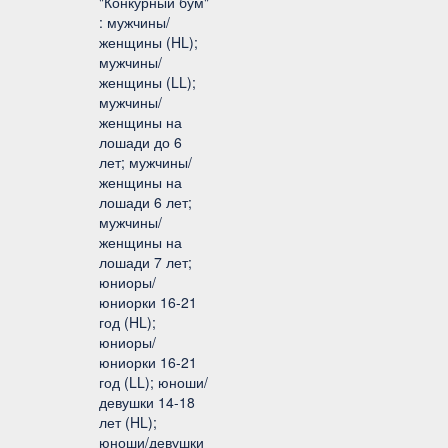
"Конкурный бум"
: мужчины/
женщины (HL);
мужчины/
женщины (LL);
мужчины/
женщины на
лошади до 6
лет; мужчины/
женщины на
лошади 6 лет;
мужчины/
женщины на
лошади 7 лет;
юниоры/
юниорки 16-21
год (HL);
юниоры/
юниорки 16-21
год (LL); юноши/
девушки 14-18
лет (HL);
юноши/девушки