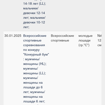
14-18 лет (LL);
мальчики/
девочки 12-14
лет; мальчики/
девочки 10-12
лет;
30.01.2025
Всероссийские
Всероссийские
молодые
№6,
спортивные
спортивные
лошади
125
соревнования
(гр."С")
см
по конкуру
"Конкурный бум"
: мужчины/
женщины (HL);
мужчины/
женщины (LL);
мужчины/
женщины на
лошади до 6
лет; мужчины/
женщины на
лошади 6 лет;