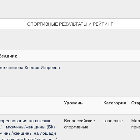
СПОРТИВНЫЕ РЕЗУЛЬТАТЫ И РЕЙТИНГ
Всадник
Белянинова Ксения Игоревна
Уровень
Категория
Ста
соревнования по выездке
Всероссийские
взрослые
Мал
" : мужчины/женщины (БК) ;
спортивные
при
жчины/женщины на лошади
на лошади 6 лет; мужчины/