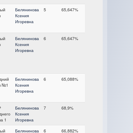
ый
Белянинова
5
65,647%
з
Ксения
Игоревна
ый
Белянинова
6
65,647%
з
Ксения
Игоревна
дний
Белянинова
6
65,088%
з №1
Ксения
Игоревна
Р
Белянинова
7
68,9%
днего
Ксения
за 1
Игоревна
ый
Белянинова
6
66,882%