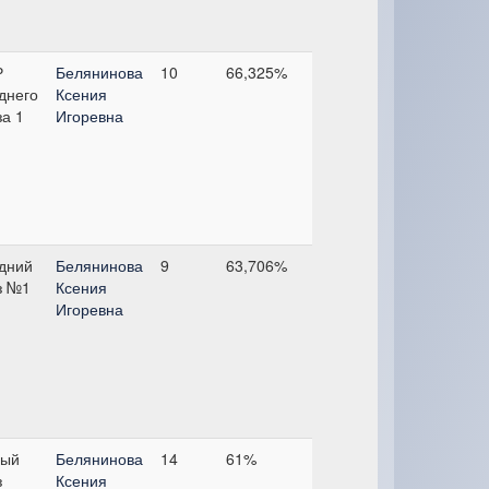
Р
Белянинова
10
66,325%
днего
Ксения
за 1
Игоревна
дний
Белянинова
9
63,706%
з №1
Ксения
Игоревна
ый
Белянинова
14
61%
з
Ксения