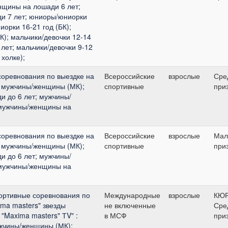
щины на лошади 6 лет;
и 7 лет; юниоры/юниорки
иорки 16-21 год (БК);
К); мальчики/девочки 12-14
 лет; мальчики/девочки 9-12
 холке);
соревнования по выездке на
Всероссийские
взрослые
Сре
 : мужчины/женщины (МК);
спортивные
при
 до 6 лет; мужчины/
 мужчины/женщины на
соревнования по выездке на
Всероссийские
взрослые
Мал
 : мужчины/женщины (МК);
спортивные
при
 до 6 лет; мужчины/
 мужчины/женщины на
ортивные соревнования по
Международные
взрослые
КЮ
ima masters" звезды
не включенные
Сре
 "Maxima masters" ТV" :
в МСФ
при
жчины/женщины (МК);