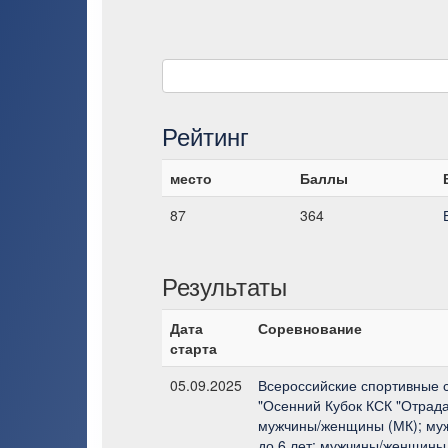
Рейтинг
место
Баллы
87
364
Результаты
Дата
Соревнование
старта
05.09.2025
Всероссийские спортивные 
"Осенний Кубок КСК "Отрада
мужчины/женщины (МК); му
до 6 лет; мужчины/женщины 