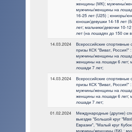
женщины (МК); мужчины/жен
мужчины/женщины на лошад
16-25 лет (U25) ; юниоры/юн
юноши/девушки 14-18 лет (Б
лет; мальчики/девочки 10-12
лет (на лошадях до 150 см в
14.03.2024
Всероссийские спортивные 
призы КСК "Виват, Россия!"
мужчины/женщины на лошади
женщины на лошади 6 лет;
лошади 7 лет;
14.03.2024
Всероссийские спортивные 
призы КСК "Виват, Россия!"
мужчины/женщины на лошади
женщины на лошади 6 лет;
лошади 7 лет;
01.02.2024
Международные (другие) сп
выездке "Большой круг "Max
Евразии", "Малый круг Кубок
мужчины/женщины (БК) ; му