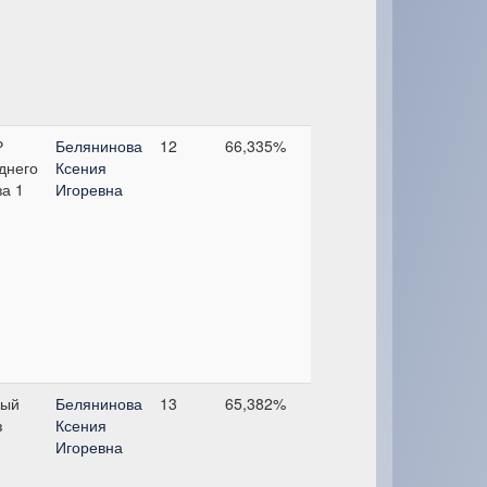
Р
Белянинова
12
66,335%
днего
Ксения
за 1
Игоревна
ый
Белянинова
13
65,382%
з
Ксения
Игоревна