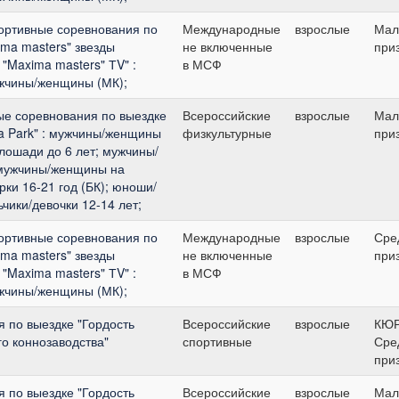
ортивные соревнования по
Международные
взрослые
Мал
ima masters" звезды
не включенные
при
 "Maxima masters" ТV" :
в МСФ
жчины/женщины (МК);
ые соревнования по выездке
Всероссийские
взрослые
Мал
a Park" : мужчины/женщины
физкультурные
при
лошади до 6 лет; мужчины/
 мужчины/женщины на
ки 16-21 год (БК); юноши/
ьчики/девочки 12-14 лет;
ортивные соревнования по
Международные
взрослые
Сре
ima masters" звезды
не включенные
при
 "Maxima masters" ТV" :
в МСФ
жчины/женщины (МК);
 по выездке "Гордость
Всероссийские
взрослые
КЮ
го коннозаводства"
спортивные
Сре
при
 по выездке "Гордость
Всероссийские
взрослые
Мал