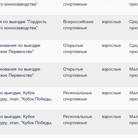
го коннозаводства"
спортивные
при
 по выездке "Гордость
Всероссийские
взрослые
Сре
го коннозаводства"
спортивные
при
нования по выездке
Открытые
взрослые
Сре
ское Первенство"
спортивные
при
нования по выездке
Открытые
взрослые
Мал
ское Первенство"
спортивные
при
о выездке, Кубок
Региональные
взрослые
Мал
уру, этап, "Кубок Победы,
спортивные
при
о выездке, Кубок
Региональные
взрослые
Мал
уру, этап, "Кубок Победы,
спортивные
при