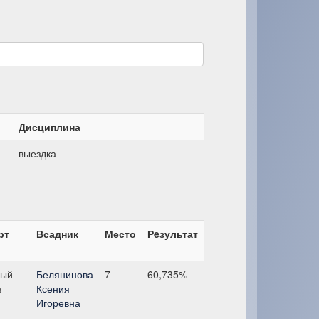
Дисциплина
выездка
рт
Всадник
Место
Рeзультат
ый
Белянинова
7
60,735%
з
Ксения
Игоревна