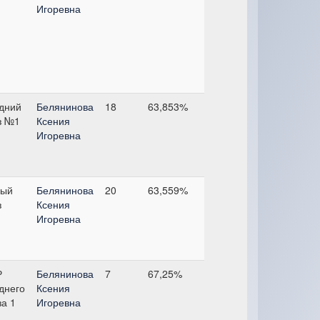
Игоревна
дний
Белянинова
18
63,853%
з №1
Ксения
Игоревна
ый
Белянинова
20
63,559%
з
Ксения
Игоревна
Р
Белянинова
7
67,25%
днего
Ксения
за 1
Игоревна