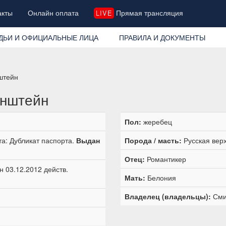
акты
Онлайн оплата
Прямая трансляция
LIVE
ДЬИ И ОФИЦИАЛЬНЫЕ ЛИЦА
ПРАВИЛА И ДОКУМЕНТЫ
штейн
инштейн
Пол:
жеребец
а: Дубликат паспорта.
Выдан
Порода / масть:
Русская вер
Отец:
Романтикер
 03.12.2012 действ.
Мать:
Белония
Владелец (владельцы):
Сми