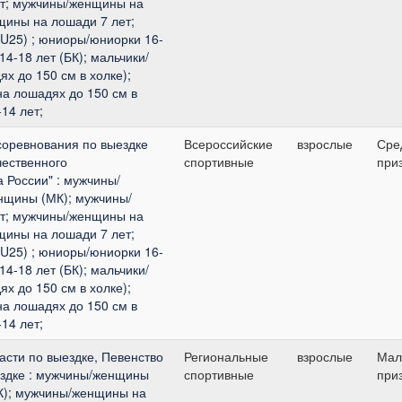
ет; мужчины/женщины на
щины на лошади 7 лет;
U25) ; юниоры/юниорки 16-
14-18 лет (БК); мальчики/
ях до 150 см в холке);
на лошадях до 150 см в
-14 лет;
соревнования по выездке
Всероссийские
взрослые
Сре
чественного
спортивные
при
а России" : мужчины/
нщины (МК); мужчины/
ет; мужчины/женщины на
щины на лошади 7 лет;
U25) ; юниоры/юниорки 16-
14-18 лет (БК); мальчики/
ях до 150 см в холке);
на лошадях до 150 см в
-14 лет;
сти по выездке, Певенство
Региональные
взрослые
Мал
ездке : мужчины/женщины
спортивные
при
К); мужчины/женщины на