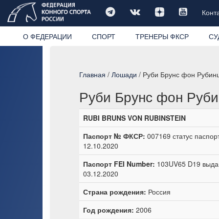
Конт
О ФЕДЕРАЦИИ
СПОРТ
ТРЕНЕРЫ ФКСР
СУ
Главная
/
Лошади
/ Руби Брунс фон Рубин
Руби Брунс фон Руб
RUBI BRUNS VON RUBINSTEIN
Паспорт № ФКСР:
007169 статус паспорт
12.10.2020
Паспорт FEI Number:
103UV65 D19 выдан
03.12.2020
Страна рождения:
Россия
Год рождения:
2006