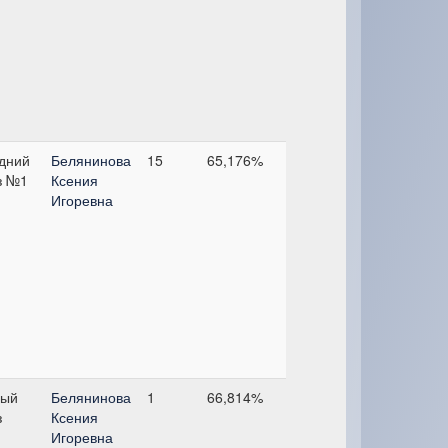
дний
Белянинова
15
65,176%
з №1
Ксения
Игоревна
ый
Белянинова
1
66,814%
з
Ксения
Игоревна