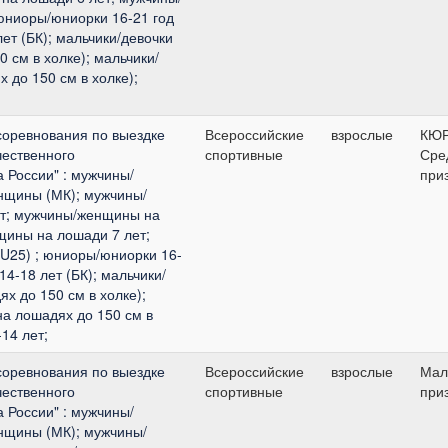
юниоры/юниорки 16-21 год
ет (БК); мальчики/девочки
0 см в холке); мальчики/
х до 150 см в холке);
соревнования по выездке
Всероссийские
взрослые
КЮ
чественного
спортивные
Сре
а России" : мужчины/
при
нщины (МК); мужчины/
ет; мужчины/женщины на
щины на лошади 7 лет;
U25) ; юниоры/юниорки 16-
14-18 лет (БК); мальчики/
ях до 150 см в холке);
на лошадях до 150 см в
-14 лет;
соревнования по выездке
Всероссийские
взрослые
Мал
чественного
спортивные
при
а России" : мужчины/
нщины (МК); мужчины/