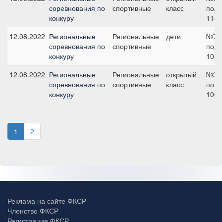
соревнования по
спортивные
класс
поло
конкуру
115 
12.08.2022
Региональные
Региональные
дети
№7 н
соревнования по
спортивные
поло
конкуру
105 
12.08.2022
Региональные
Региональные
открытый
№3А
соревнования по
спортивные
класс
поло
конкуру
100 
1
2
Реклама на сайте ФКСР
Членство ФКСР
Регистрация ФКСР