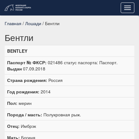
Toggl
navig
Главная
/
Лошади
/ Бентли
Бентли
BENTLEY
Паспорт № ФКСР:
021486 статус паспорта: Паспорт.
Выдан
07.09.2018
Страна рождения:
Россия
Год рождения:
2014
Пол:
мерин
Порода / масть:
Полукровная рыж.
Отец:
Имбрэк
Мать:
Богиня