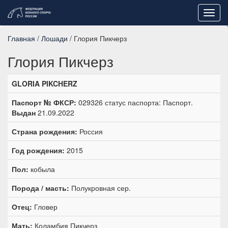
Toggl
navig
Главная
/
Лошади
/ Глория Пикчерз
Глория Пикчерз
GLORIA PIKCHERZ
Паспорт № ФКСР:
029326 статус паспорта: Паспорт.
Выдан
21.09.2022
Страна рождения:
Россия
Год рождения:
2015
Пол:
кобыла
Порода / масть:
Полукровная сер.
Отец:
Гловер
Мать:
Коламбия Пикчерз