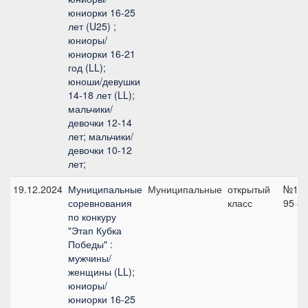
юниорки 16-25
лет (U25) ;
юниоры/
юниорки 16-21
год (LL);
юноши/девушки
14-18 лет (LL);
мальчики/
девочки 12-14
лет; мальчики/
девочки 10-12
лет;
19.12.2024
Муниципальные
Муниципальные
открытый
№1,
соревнования
класс
95 с
по конкуру
"Этап Кубка
Победы" :
мужчины/
женщины (LL);
юниоры/
юниорки 16-25