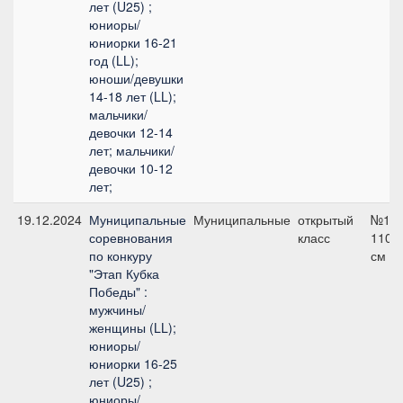
лет (U25) ;
юниоры/
юниорки 16-21
год (LL);
юноши/девушки
14-18 лет (LL);
мальчики/
девочки 12-14
лет; мальчики/
девочки 10-12
лет;
19.12.2024
Муниципальные
Муниципальные
открытый
№13,
соревнования
класс
110
по конкуру
см
"Этап Кубка
Победы" :
мужчины/
женщины (LL);
юниоры/
юниорки 16-25
лет (U25) ;
юниоры/