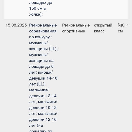
лошадях до
150 см в
холке);
15.08.2025
Региональные
Региональные
открытый
№6, 12
соревнования
спортивные
класс
см
по конкуру :
мужчины/
женщины (LL);
мужчины/
женщины на
лошади до 6
лет; юноши/
девушки 14-18
лет (LL);
мальчики/
девочки 12-14
лет; мальчики/
девочки 10-12
лет; мальчики/
девочки 12-16
лет (на
лошадях до