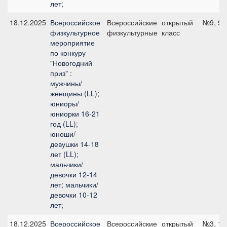
лет;
18.12.2025
Всероссийское
Всероссийские
открытый
№9, 90
физкультурное
физкультурные
класс
мероприятие
по конкуру
"Новогодний
приз" :
мужчины/
женщины (LL);
юниоры/
юниорки 16-21
год (LL);
юноши/
девушки 14-18
лет (LL);
мальчики/
девочки 12-14
лет; мальчики/
девочки 10-12
лет;
18.12.2025
Всероссийское
Всероссийские
открытый
№3, 10