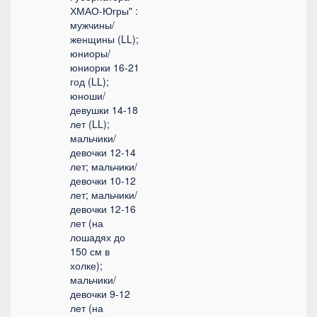
ХМАО-Югры" :
мужчины/
женщины (LL);
юниоры/
юниорки 16-21
год (LL);
юноши/
девушки 14-18
лет (LL);
мальчики/
девочки 12-14
лет; мальчики/
девочки 10-12
лет; мальчики/
девочки 12-16
лет (на
лошадях до
150 см в
холке);
мальчики/
девочки 9-12
лет (на