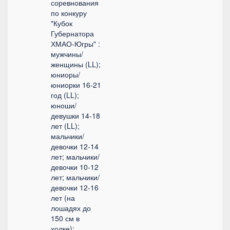
соревнования
по конкуру
"Кубок
Губернатора
ХМАО-Югры" :
мужчины/
женщины (LL);
юниоры/
юниорки 16-21
год (LL);
юноши/
девушки 14-18
лет (LL);
мальчики/
девочки 12-14
лет; мальчики/
девочки 10-12
лет; мальчики/
девочки 12-16
лет (на
лошадях до
150 см в
холке);