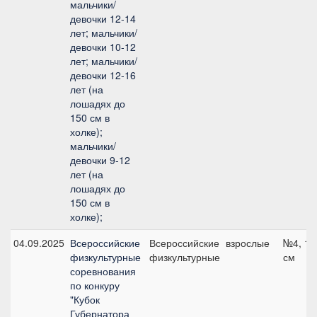
мальчики/
девочки 12-14
лет; мальчики/
девочки 10-12
лет; мальчики/
девочки 12-16
лет (на
лошадях до
150 см в
холке);
мальчики/
девочки 9-12
лет (на
лошадях до
150 см в
холке);
04.09.2025
Всероссийские
Всероссийские
взрослые
№4, 11
физкультурные
физкультурные
см
соревнования
по конкуру
"Кубок
Губернатора