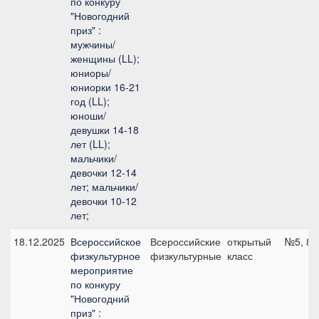
по конкуру
"Новогодний
приз" :
мужчины/
женщины (LL);
юниоры/
юниорки 16-21
год (LL);
юноши/
девушки 14-18
лет (LL);
мальчики/
девочки 12-14
лет; мальчики/
девочки 10-12
лет;
18.12.2025
Всероссийское
Всероссийские
открытый
№5, 85
физкультурное
физкультурные
класс
мероприятие
по конкуру
"Новогодний
приз" :