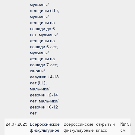
мужчины/
женщины (LL);
мужчины/
женщины на
лошади до 6
лет; мужчины/
женщины на
лошади 6 лет;
мужчины/
женщины на
лошади 7 лет;
юноши/
девушки 14-18
лет (LL);
мальчики/
девочки 12-14
лет; мальчики/
девочки 10-12
лет;
24.07.2025
Всероссийское
Всероссийские
открытый
№13а, 
физкультурное
физкультурные
класс
см