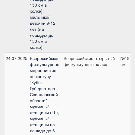
150 см в
холке);
мальчики/
девочки 9-12
лет (на
лошадях до
150 см в
холке);
24.07.2025
Всероссийское
Всероссийские
открытый
№18а, 
физкультурное
физкультурные
класс
см
мероприятие
по конкуру
"Кубок
Губернатора
Свердловской
области" :
мужчины/
женщины (LL);
мужчины/
женщины на
лошади до 6