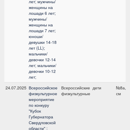
лет; мужчины/
женщины на
лошади 6 лет;
мужчины/
женщины на
лошади 7 лет;
юноши/
девушки 14-18
лет (LL);
мальчики/
девочки 12-14
лет; мальчики/
девочки 10-12
лет;
24.07.2025
Всероссийское
Всероссийские
дети
№8а, 1
физкультурное
физкультурные
см
мероприятие
по конкуру
"Кубок
Губернатора
Свердловской
области" :