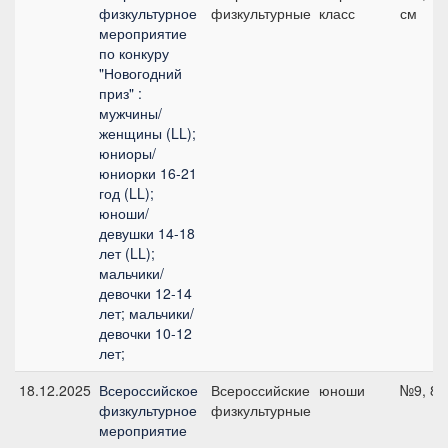
физкультурное
физкультурные
класс
см
мероприятие
по конкуру
"Новогодний
приз" :
мужчины/
женщины (LL);
юниоры/
юниорки 16-21
год (LL);
юноши/
девушки 14-18
лет (LL);
мальчики/
девочки 12-14
лет; мальчики/
девочки 10-12
лет;
18.12.2025
Всероссийское
Всероссийские
юноши
№9, 80
физкультурное
физкультурные
мероприятие