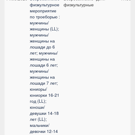
физкультурное
физкультурные
мероприятие
по троеборью :
мужчины/
женщины (LL);
мужчины/
женщины на
лошади до 6
лет; мужчины/
женщины на
лошади 6 лет;
мужчины/
женщины на
лошади 7 лет;
юниоры/
юниорки 16-21
год (LL);
юноши/
девушки 14-18
лет (LL);
мальчики/
девочки 12-14