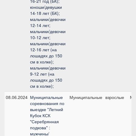
16-21 год (БК);
юноши/девушки
14-18 лет (БК);
мальчики/девочки
12-14 лет;
мальчики/девочки
10-12 лет;
мальчики/девочки
12-16 лет (на
лошадях до 150
см в холке);
мальчики/девочки
9-12 лет (на
лошадях до 150
см в холке);
08.06.2024
Муниципальные
Муниципальные
взрослые
Ма
соревнования по
выездке "Летний
Кубок КСК
"Серебрянная
подкова" :
мужчины/