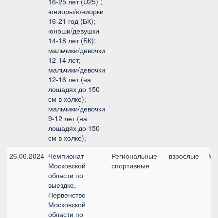
16-25 лет (U25) ;
юниоры/юниорки
16-21 год (БК);
юноши/девушки
14-18 лет (БК);
мальчики/девочки
12-14 лет;
мальчики/девочки
12-16 лет (на
лошадях до 150
см в холке);
мальчики/девочки
9-12 лет (на
лошадях до 150
см в холке);
26.06.2024
Чемпионат
Региональные
взрослые
Ма
Московской
спортивные
области по
выездке,
Первенство
Московской
области по