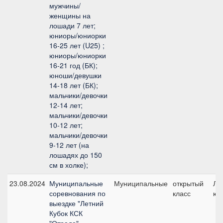
мужчины/
женщины на
лошади 7 лет;
юниоры/юниорки
16-25 лет (U25) ;
юниоры/юниорки
16-21 год (БК);
юноши/девушки
14-18 лет (БК);
мальчики/девочки
12-14 лет;
мальчики/девочки
10-12 лет;
мальчики/девочки
9-12 лет (на
лошадях до 150
см в холке);
23.08.2024
Муниципальные
Муниципальные
открытый
Ли
соревнования по
класс
юн
выездке "Летний
Кубок КСК