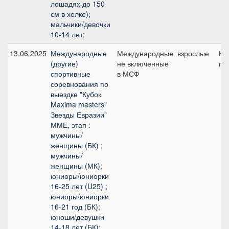
лошадях до 150
см в холке);
мальчики/девочки
10-14 лет;
13.06.2025
Международные
Международные
взрослые
КЮ
(другие)
не включенные
пр
спортивные
в МСФ
соревнования по
выездке "Кубок
Maxima masters"
Звезды Евразии"
ММЕ, этап :
мужчины/
женщины (БК) ;
мужчины/
женщины (МК);
юниоры/юниорки
16-25 лет (U25) ;
юниоры/юниорки
16-21 год (БК);
юноши/девушки
14-18 лет (БК);