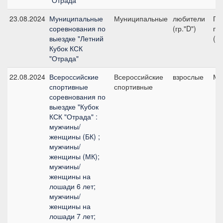
"Отрада"
23.08.2024
Муниципальные
Муниципальные
любители
Пр
соревнования по
(гр."D")
пр
выездке "Летний
(л
Кубок КСК
"Отрада"
22.08.2024
Всероссийские
Всероссийские
взрослые
Ма
спортивные
спортивные
соревнования по
выездке "Кубок
КСК "Отрада" :
мужчины/
женщины (БК) ;
мужчины/
женщины (МК);
мужчины/
женщины на
лошади 6 лет;
мужчины/
женщины на
лошади 7 лет;