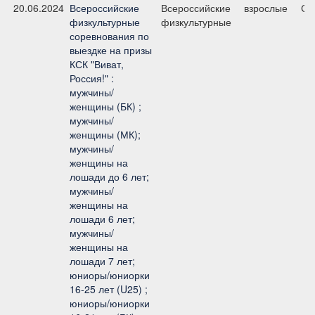
20.06.2024
Всероссийские
Всероссийские
взрослые
Ср
физкультурные
физкультурные
соревнования по
выездке на призы
КСК "Виват,
Россия!" :
мужчины/
женщины (БК) ;
мужчины/
женщины (МК);
мужчины/
женщины на
лошади до 6 лет;
мужчины/
женщины на
лошади 6 лет;
мужчины/
женщины на
лошади 7 лет;
юниоры/юниорки
16-25 лет (U25) ;
юниоры/юниорки