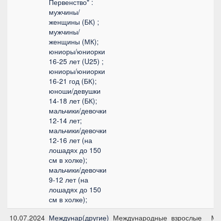
Первенство" :
мужчины/
женщины (БК) ;
мужчины/
женщины (МК);
юниоры/юниорки
16-25 лет (U25) ;
юниоры/юниорки
16-21 год (БК);
юноши/девушки
14-18 лет (БК);
мальчики/девочки
12-14 лет;
мальчики/девочки
12-16 лет (на
лошадях до 150
см в холке);
мальчики/девочки
9-12 лет (на
лошадях до 150
см в холке);
10.07.2024
Междунар(другие)
Международные
взрослые
Ма