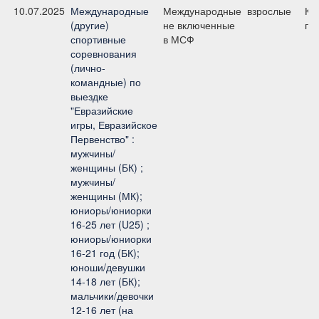
10.07.2025
Международные
Международные
взрослые
КЮ
(другие)
не включенные
пр
спортивные
в МСФ
соревнования
(лично-
командные) по
выездке
"Евразийские
игры, Евразийское
Первенство" :
мужчины/
женщины (БК) ;
мужчины/
женщины (МК);
юниоры/юниорки
16-25 лет (U25) ;
юниоры/юниорки
16-21 год (БК);
юноши/девушки
14-18 лет (БК);
мальчики/девочки
12-16 лет (на