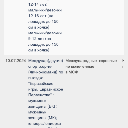
12-14 лет;
мальчики/девочки
12-16 лет (на
лошадях до 150
см в холке);
мальчики/девочки
9-12 лет (на
лошадях до 150
см в холке);
10.07.2024
Междунар(другие)
Международные
взрослые
КЮ
спорт.сор-ия
не включенные
пр
(лично-команд) по
в МСФ
выездке
"Евразийские
игры, Евразийское
Первенство" :
мужчины/
женщины (БК) ;
мужчины/
женщины (МК);
юниоры/юниорки