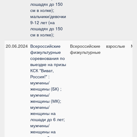
лошадях до 150
см в холке);
мальчики/девочки
9-12 лет (на
лошадях до 150
см в холке);
20.06.2024
Всероссийские
Всероссийские
взрослые
Ма
физкультурные
физкультурные
соревнования по
выездке на призы
КСК "Виват,
Россия!" :
мужчины/
женщины (БК) ;
мужчины/
женщины (МК);
мужчины/
женщины на
лошади до 6 лет;
мужчины/
женщины на