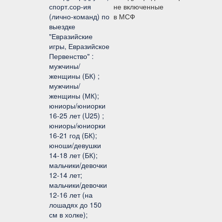
спорт.сор-ия
не включенные
(лично-команд) по
в МСФ
выездке
"Евразийские
игры, Евразийское
Первенство" :
мужчины/
женщины (БК) ;
мужчины/
женщины (МК);
юниоры/юниорки
16-25 лет (U25) ;
юниоры/юниорки
16-21 год (БК);
юноши/девушки
14-18 лет (БК);
мальчики/девочки
12-14 лет;
мальчики/девочки
12-16 лет (на
лошадях до 150
см в холке);