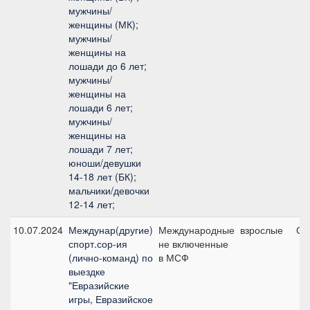
мужчины/
женщины (МК);
мужчины/
женщины на
лошади до 6 лет;
мужчины/
женщины на
лошади 6 лет;
мужчины/
женщины на
лошади 7 лет;
юноши/девушки
14-18 лет (БК);
мальчики/девочки
12-14 лет;
10.07.2024
Междунар(другие)
Международные
взрослые
Ср
спорт.сор-ия
не включенные
(лично-команд) по
в МСФ
выездке
"Евразийские
игры, Евразийское