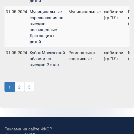
детей
31.05.2024
Муниципальные
Муниципальные
любители
Пр
соревнования по
(гр."D")
пр
выездке,
(л
посвященные
Дню защиты
детей
31.05.2024
Кубок Московской
Региональные
любители
Ма
области по
спортивные
(гр."D")
(л
выездке 2 этап
1
2
3
Реклама на сайте ФКСР