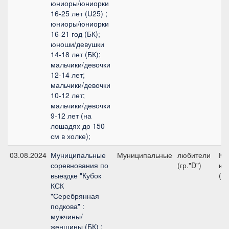
юниоры/юниорки
16-25 лет (U25) ;
юниоры/юниорки
16-21 год (БК);
юноши/девушки
14-18 лет (БК);
мальчики/девочки
12-14 лет;
мальчики/девочки
10-12 лет;
мальчики/девочки
9-12 лет (на
лошадях до 150
см в холке);
03.08.2024
Муниципальные
Муниципальные
любители
Ко
соревнования по
(гр."D")
юн
выездке "Кубок
(л
КСК
"Серебрянная
подкова" :
мужчины/
женщины (БК) ;