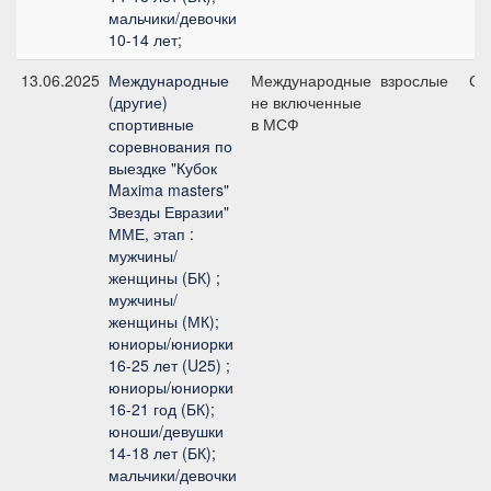
мальчики/девочки
10-14 лет;
13.06.2025
Международные
Международные
взрослые
Ср
(другие)
не включенные
спортивные
в МСФ
соревнования по
выездке "Кубок
Maxima masters"
Звезды Евразии"
ММЕ, этап :
мужчины/
женщины (БК) ;
мужчины/
женщины (МК);
юниоры/юниорки
16-25 лет (U25) ;
юниоры/юниорки
16-21 год (БК);
юноши/девушки
14-18 лет (БК);
мальчики/девочки