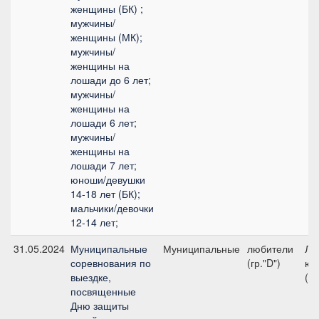
женщины (БК) ;
мужчины/
женщины (МК);
мужчины/
женщины на
лошади до 6 лет;
мужчины/
женщины на
лошади 6 лет;
мужчины/
женщины на
лошади 7 лет;
юноши/девушки
14-18 лет (БК);
мальчики/девочки
12-14 лет;
31.05.2024
Муниципальные
Муниципальные
любители
Ли
соревнования по
(гр."D")
юн
выездке,
(л
посвященные
Дню защиты