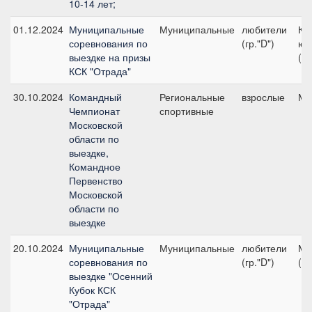
10-14 лет;
01.12.2024
Муниципальные
Муниципальные
любители
Ко
соревнования по
(гр."D")
юн
выездке на призы
(л
КСК "Отрада"
30.10.2024
Командный
Региональные
взрослые
Ма
Чемпионат
спортивные
Московской
области по
выездке,
Командное
Первенство
Московской
области по
выездке
20.10.2024
Муниципальные
Муниципальные
любители
Ма
соревнования по
(гр."D")
(л
выездке "Осенний
Кубок КСК
"Отрада"