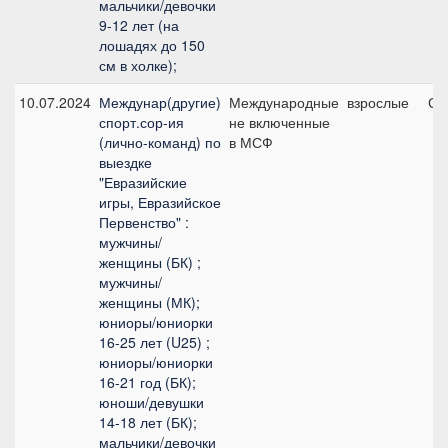
мальчики/девочки
9-12 лет (на
лошадях до 150
см в холке);
10.07.2024
Междунар(другие)
Международные
взрослые
Ср
спорт.сор-ия
не включенные
(лично-команд) по
в МСФ
выездке
"Евразийские
игры, Евразийское
Первенство" :
мужчины/
женщины (БК) ;
мужчины/
женщины (МК);
юниоры/юниорки
16-25 лет (U25) ;
юниоры/юниорки
16-21 год (БК);
юноши/девушки
14-18 лет (БК);
мальчики/девочки