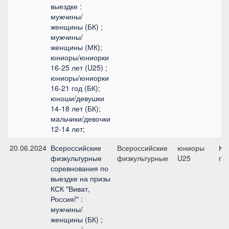
выездке :
мужчины/
женщины (БК) ;
мужчины/
женщины (МК);
юниоры/юниорки
16-25 лет (U25) ;
юниоры/юниорки
16-21 год (БК);
юноши/девушки
14-18 лет (БК);
мальчики/девочки
12-14 лет;
20.06.2024
Всероссийские
Всероссийские
юниоры
КЮ
физкультурные
физкультурные
U25
пр
соревнования по
выездке на призы
КСК "Виват,
Россия!" :
мужчины/
женщины (БК) ;