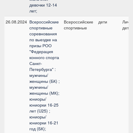
девочки 12-14
лет;
26.08.2024
Всероссийские
Всероссийские
дети
Личны
спортивные
спортивные
дети
соревнования
по выездке на
призы РОО
"Федерация
конного спорта
Санкт-
Петербурга" :
мужчины/
женщины (БК) ;
мужчины/
женщины (МК);
юниоры/
юниорки 16-25
лет (U25) ;
юниоры/
юниорки 16-21
год (БК);