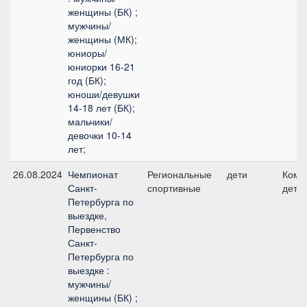
женщины (БК) ;
мужчины/
женщины (МК);
юниоры/
юниорки 16-21
год (БК);
юноши/девушки
14-18 лет (БК);
мальчики/
девочки 10-14
лет;
26.08.2024
Чемпионат
Региональные
дети
Кома
Санкт-
спортивные
дети
Петербурга по
выездке,
Первенство
Санкт-
Петербурга по
выездке :
мужчины/
женщины (БК) ;