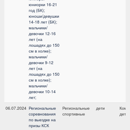
юниорки 16-21
год (БК);
юноши/девушки
14-18 лет (БК);
мальчики/
девочки 12-16
лет (на
лошадях до 150
см в холке);
мальчики/
девочки 9-12
лет (на
лошадях до 150
см в холке);
мальчики/
девочки 10-14
лет;
06.07.2024
Региональные
Региональные
дети
Кома
соревнования
спортивные
дети
по выездке на
призы КСК