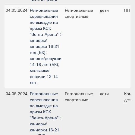
04.05.2024
Региональные
Региональные
дети
ПП А,
соревнования
спортивные
по выездке на
призы КСК
"Вента-Арена" :
юниоры/
юниорки 16-21
год (БК);
юноши/девушки
14-18 лет (БК);
мальчики/
девочки 12-14
лет;
04.05.2024
Региональные
Региональные
дети
Кома
соревнования
спортивные
дети
по выездке на
призы КСК
"Вента-Арена" :
юниоры/
юниорки 16-21