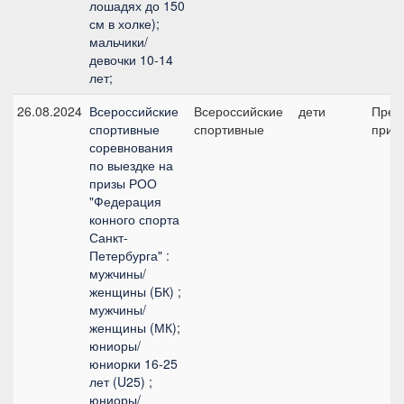
лошадях до 150
см в холке);
мальчики/
девочки 10-14
лет;
26.08.2024
Всероссийские
Всероссийские
дети
Пред
спортивные
спортивные
приз 
соревнования
по выездке на
призы РОО
"Федерация
конного спорта
Санкт-
Петербурга" :
мужчины/
женщины (БК) ;
мужчины/
женщины (МК);
юниоры/
юниорки 16-25
лет (U25) ;
юниоры/