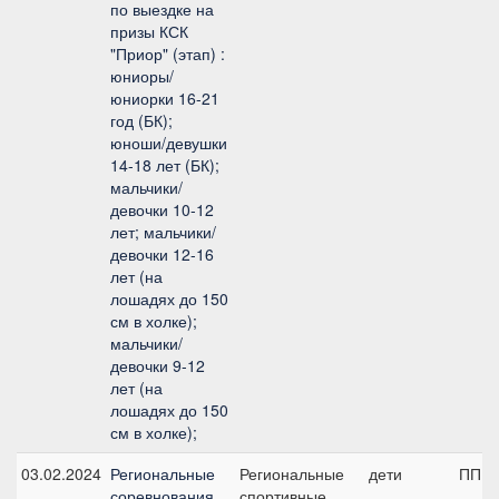
по выездке на
призы КСК
"Приор" (этап) :
юниоры/
юниорки 16-21
год (БК);
юноши/девушки
14-18 лет (БК);
мальчики/
девочки 10-12
лет; мальчики/
девочки 12-16
лет (на
лошадях до 150
см в холке);
мальчики/
девочки 9-12
лет (на
лошадях до 150
см в холке);
03.02.2024
Региональные
Региональные
дети
ПП А,
соревнования
спортивные