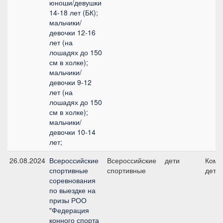
юноши/девушки
14-18 лет (БК);
мальчики/
девочки 12-16
лет (на
лошадях до 150
см в холке);
мальчики/
девочки 9-12
лет (на
лошадях до 150
см в холке);
мальчики/
девочки 10-14
лет;
26.08.2024
Всероссийские
Всероссийские
дети
Кома
спортивные
спортивные
дети
соревнования
по выездке на
призы РОО
"Федерация
конного спорта