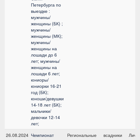
Петербурга по
выездке :
мужчины/
женщины (БК) ;
мужчины/
женщины (МК);
мужчины/
женщины на
лошади до 6
лет; мужчины/
женщины на
лошади 6 лет;
юниоры/
юниорки 16-21
год (БК);
юноши/девушки
14-18 лет (БК);
мальчики/
девочки 12-14
лет;
26.08.2024
Чемпионат
Региональные
всадники
Личны