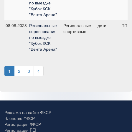
по выездке
"Кубок КСК
"Вента Арена"
08.08.2023
Региональные
Региональные
дети
ПП А,
соревнования
спортивные
по выездке
"Кубок КСК
"Вента Арена"
1
2
3
4
Реклама на сайте ФКСР
Членство ФКСР
Регистрация ФКСР
Регистрация FEI