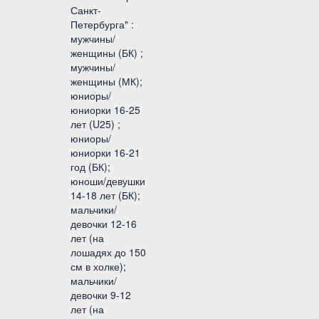
Санкт-
Петербурга" :
мужчины/
женщины (БК) ;
мужчины/
женщины (МК);
юниоры/
юниорки 16-25
лет (U25) ;
юниоры/
юниорки 16-21
год (БК);
юноши/девушки
14-18 лет (БК);
мальчики/
девочки 12-16
лет (на
лошадях до 150
см в холке);
мальчики/
девочки 9-12
лет (на