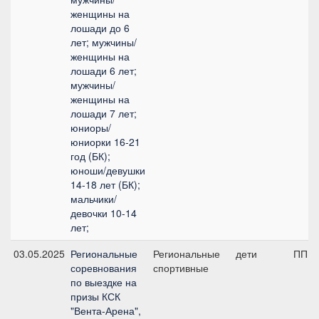
женщины на
лошади до 6
лет; мужчины/
женщины на
лошади 6 лет;
мужчины/
женщины на
лошади 7 лет;
юниоры/
юниорки 16-21
год (БК);
юноши/девушки
14-18 лет (БК);
мальчики/
девочки 10-14
лет;
03.05.2025
Региональные
Региональные
дети
ПП А,
соревнования
спортивные
по выездке на
призы КСК
"Вента-Арена",