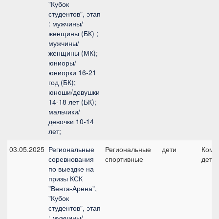
"Кубок
студентов", этап
: мужчины/
женщины (БК) ;
мужчины/
женщины (МК);
юниоры/
юниорки 16-21
год (БК);
юноши/девушки
14-18 лет (БК);
мальчики/
девочки 10-14
лет;
03.05.2025
Региональные
Региональные
дети
Кома
соревнования
спортивные
дети
по выездке на
призы КСК
"Вента-Арена",
"Кубок
студентов", этап
: мужчины/