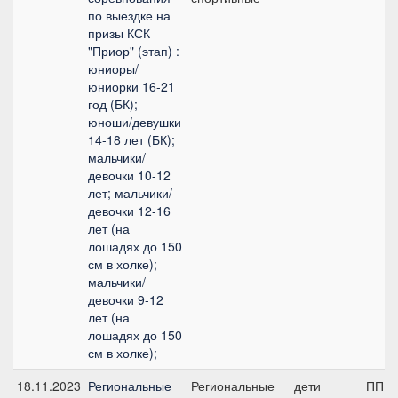
по выездке на
призы КСК
"Приор" (этап) :
юниоры/
юниорки 16-21
год (БК);
юноши/девушки
14-18 лет (БК);
мальчики/
девочки 10-12
лет; мальчики/
девочки 12-16
лет (на
лошадях до 150
см в холке);
мальчики/
девочки 9-12
лет (на
лошадях до 150
см в холке);
18.11.2023
Региональные
Региональные
дети
ПП А,