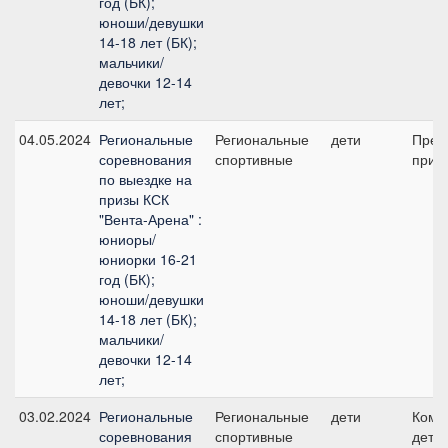
год (БК);
юноши/девушки
14-18 лет (БК);
мальчики/
девочки 12-14
лет;
04.05.2024
Региональные
Региональные
дети
Пред
соревнования
спортивные
приз 
по выездке на
призы КСК
"Вента-Арена" :
юниоры/
юниорки 16-21
год (БК);
юноши/девушки
14-18 лет (БК);
мальчики/
девочки 12-14
лет;
03.02.2024
Региональные
Региональные
дети
Кома
соревнования
спортивные
дети