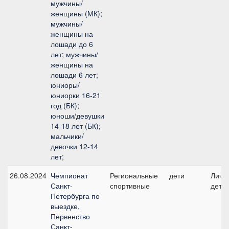
мужчины/
женщины (МК);
мужчины/
женщины на
лошади до 6
лет; мужчины/
женщины на
лошади 6 лет;
юниоры/
юниорки 16-21
год (БК);
юноши/девушки
14-18 лет (БК);
мальчики/
девочки 12-14
лет;
26.08.2024
Чемпионат
Региональные
дети
Личны
Санкт-
спортивные
дети
Петербурга по
выездке,
Первенство
Санкт-