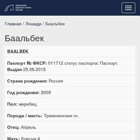
Toggl
navig
Главная
/
Лошади
/ Баальбек
Баальбек
BAALBEK
Паспорт № ФКСР:
011712 статус паспорта: Паспорт.
Выдан
25.06.2015
Страна рождения:
Россия
Год рождения:
2009
Пол:
жеребец
Порода / масть:
Тракененская гн.
Отец:
Апрель
Мать:
Блесна 4