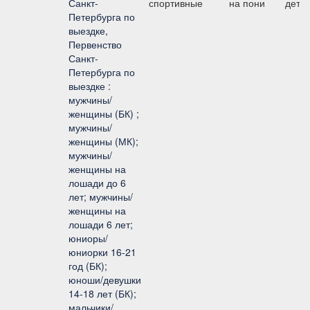
Санкт-
спортивные
на пони
дети
Петербурга по
выездке,
Первенство
Санкт-
Петербурга по
выездке :
мужчины/
женщины (БК) ;
мужчины/
женщины (МК);
мужчины/
женщины на
лошади до 6
лет; мужчины/
женщины на
лошади 6 лет;
юниоры/
юниорки 16-21
год (БК);
юноши/девушки
14-18 лет (БК);
мальчики/