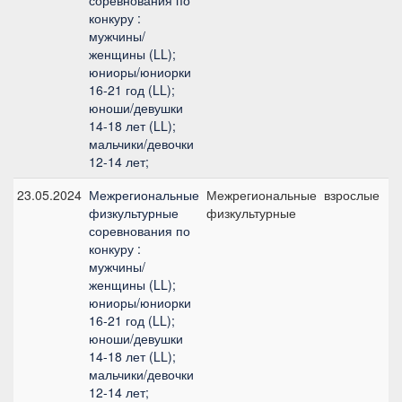
соревнования по
конкуру :
мужчины/
женщины (LL);
юниоры/юниорки
16-21 год (LL);
юноши/девушки
14-18 лет (LL);
мальчики/девочки
12-14 лет;
23.05.2024
Межрегиональные
Межрегиональные
взрослые
физкультурные
физкультурные
соревнования по
конкуру :
мужчины/
женщины (LL);
юниоры/юниорки
16-21 год (LL);
юноши/девушки
14-18 лет (LL);
мальчики/девочки
12-14 лет;