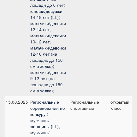
лошади до 6 лет;
юноши/девушки
14-18 лет (LL);
мальчики/девочки
12-14 лет;
мальчики/девочки
10-12 лет;
мальчики/девочки
12-16 лет (на
лошадях до 150
см в холке);
мальчики/девочки
9-12 лет (на
лошадях до 150
см в холке);
15.08.2025
Региональные
Региональные
открытый
соревнования по
спортивные
класс
конкуру :
мужчины/
женщины (LL);
мужчины/