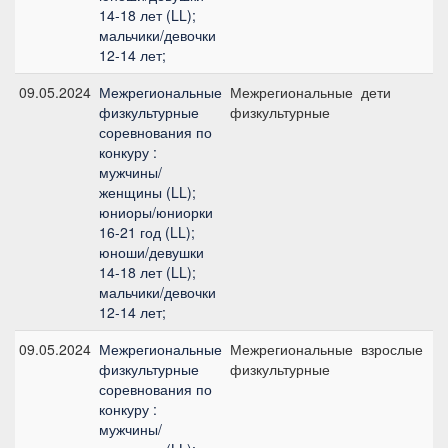
14-18 лет (LL);
мальчики/девочки
12-14 лет;
09.05.2024
Межрегиональные
Межрегиональные
дети
физкультурные
физкультурные
соревнования по
конкуру :
мужчины/
женщины (LL);
юниоры/юниорки
16-21 год (LL);
юноши/девушки
14-18 лет (LL);
мальчики/девочки
12-14 лет;
09.05.2024
Межрегиональные
Межрегиональные
взрослые
физкультурные
физкультурные
соревнования по
конкуру :
мужчины/