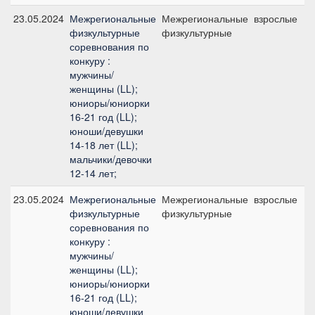
23.05.2024
Межрегиональные
Межрегиональные
взрослые
физкультурные
физкультурные
соревнования по
конкуру :
мужчины/
женщины (LL);
юниоры/юниорки
16-21 год (LL);
юноши/девушки
14-18 лет (LL);
мальчики/девочки
12-14 лет;
23.05.2024
Межрегиональные
Межрегиональные
взрослые
физкультурные
физкультурные
соревнования по
конкуру :
мужчины/
женщины (LL);
юниоры/юниорки
16-21 год (LL);
юноши/девушки