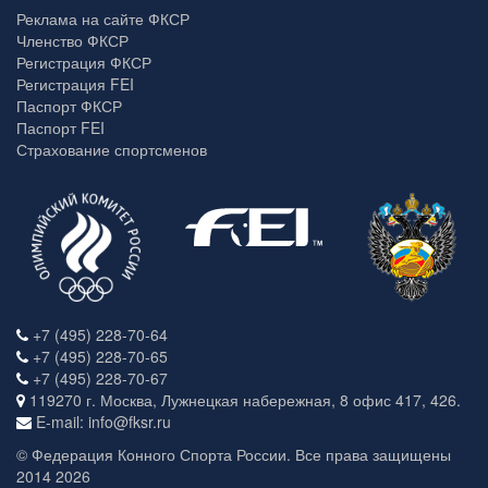
Реклама на сайте ФКСР
Членство ФКСР
Регистрация ФКСР
Регистрация FEI
Паспорт ФКСР
Паспорт FEI
Страхование спортсменов
+7 (495) 228-70-64
+7 (495) 228-70-65
+7 (495) 228-70-67
119270 г. Москва, Лужнецкая набережная, 8 офис 417, 426.
E-mail: info@fksr.ru
© Федерация Конного Спорта России. Все права защищены
2014 2026