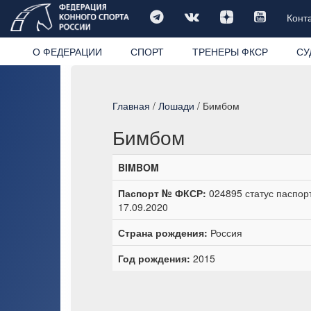
Конт
О ФЕДЕРАЦИИ
СПОРТ
ТРЕНЕРЫ ФКСР
СУ
Главная
/
Лошади
/ Бимбом
Бимбом
BIMBOM
Паспорт № ФКСР:
024895 статус паспор
17.09.2020
Страна рождения:
Россия
Год рождения:
2015