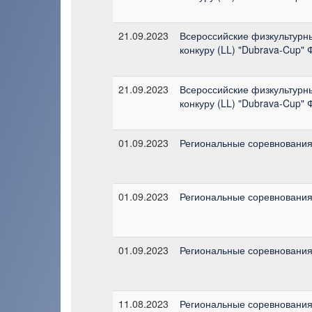
21.09.2023
Всероссийские физкультурн
конкуру (LL) "Dubrava-Cup"
21.09.2023
Всероссийские физкультурн
конкуру (LL) "Dubrava-Cup"
01.09.2023
Региональные соревнования
01.09.2023
Региональные соревнования
01.09.2023
Региональные соревнования
11.08.2023
Региональные соревнования