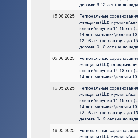
девочки 9-12 лет (на лошадя
15.08.2025
Региональные соревнования 
женщины (LL); мужчины/жен
юноши/девушки 14-18 лет (L
14 лет; мальчики/девочки 10
12-16 лет (на лошадях до 15
девочки 9-12 лет (на лошадя
05.06.2025
Региональные соревнования 
женщины (LL); юниоры/юниор
юноши/девушки 14-18 лет (L
14 лет; мальчики/девочки 10
16.05.2025
Региональные соревнования 
женщины (LL); мужчины/жен
юноши/девушки 14-18 лет (L
14 лет; мальчики/девочки 10
12-16 лет (на лошадях до 15
девочки 9-12 лет (на лошадя
16.05.2025
Региональные соревнования 
женщины (LL); мужчины/жен