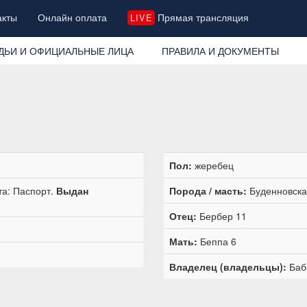
акты
Онлайн оплата
Прямая трансляция
LIVE
ДЬИ И ОФИЦИАЛЬНЫЕ ЛИЦА
ПРАВИЛА И ДОКУМЕНТЫ
Пол:
жеребец
та: Паспорт.
Выдан
Порода / масть:
Буденновская
Отец:
Бербер 11
Мать:
Беппа 6
Владелец (владельцы):
Баб