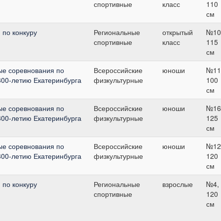
спортивные
класс
110
см
 по конкуру
Региональные
открытый
№10
спортивные
класс
115
см
ые соревнования по
Всероссийские
юноши
№11
300-летию Екатеринбурга
физкультурные
100
см
ые соревнования по
Всероссийские
юноши
№16
300-летию Екатеринбурга
физкультурные
125
см
ые соревнования по
Всероссийские
юноши
№12
300-летию Екатеринбурга
физкультурные
120
см
 по конкуру
Региональные
взрослые
№4,
спортивные
120
см