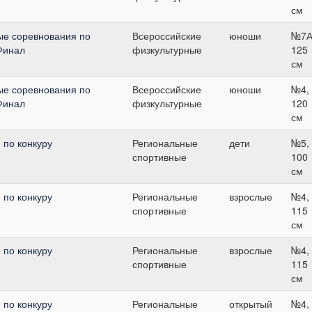
см
ые соревнования по
Всероссийские
юноши
№7А
 Финал
физкультурные
125
см
ые соревнования по
Всероссийские
юноши
№4,
 Финал
физкультурные
120
см
 по конкуру
Региональные
дети
№5,
спортивные
100
см
 по конкуру
Региональные
взрослые
№4,
спортивные
115
см
 по конкуру
Региональные
взрослые
№4,
спортивные
115
см
 по конкуру
Региональные
открытый
№4,