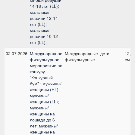
юноши/девушки
14-18 лет (LL);
мальчики/
девочки 12-14
лет (LL);
мальчики/
девочки 10-12
лет (LL);
02.07.2026
Международное
Международные
дети
12, 9
физкультурное
физкультурные
см
мероприятие по
конкуру
"Конкурный
бум" : мужчины/
женщины (HL);
мужчины/
женщины (LL);
мужчины/
женщины на
лошади до 6
лет; мужчины/
женщины на