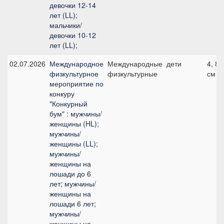
девочки 12-14
лет (LL);
мальчики/
девочки 10-12
лет (LL);
02.07.2026
Международное
Международные
дети
4, 80
физкультурное
физкультурные
см
мероприятие по
конкуру
"Конкурный
бум" : мужчины/
женщины (HL);
мужчины/
женщины (LL);
мужчины/
женщины на
лошади до 6
лет; мужчины/
женщины на
лошади 6 лет;
мужчины/
женщины на