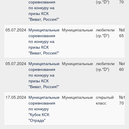
соревнования
(гр."D")
70 с
по конкуру на
призы КСК
"Виват, Россия!"
05.07.2024
Муниципальные
Муниципальные
любители
№8,
соревнования
(гр."D")
65 с
по конкуру на
призы КСК
"Виват, Россия!"
05.07.2024
Муниципальные
Муниципальные
любители
№4,
соревнования
(гр."D")
60 с
по конкуру на
призы КСК
"Виват, Россия!"
17.05.2024
Муниципальные
Муниципальные
открытый
№12,
соревнования
класс
70 с
по конкуру
"Кубок КСК
"Отрада"