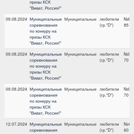
призы КСК
"Виват, Россия!"
09.08.2024
Муниципальные
Муниципальные
любители
№6,
соревнования
(гр."D")
85 с
по конкуру на
призы КСК
"Виват, Россия!"
09.08.2024
Муниципальные
Муниципальные
любители
№9,
соревнования
(гр."D")
70 с
по конкуру на
призы КСК
"Виват, Россия!"
09.08.2024
Муниципальные
Муниципальные
любители
№9,
соревнования
(гр."D")
70 с
по конкуру на
призы КСК
"Виват, Россия!"
12.07.2024
Муниципальные
Муниципальные
любители
№4,
соревнования
(гр."D")
60 с