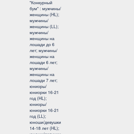
"Конкурный
бум" : мужчины/
женщины (HL);
мужчины/
женщины (LL);
мужчины/
женщины на
лошади до 6
лет; мужчины/
женщины на
лошади 6 лет;
мужчины/
женщины на
лошади 7 лет;
юниоры/
юниорки 16-21
год (HL);
юниоры/
юниорки 16-21
год (LL);
юноши/девушки
14-18 лет (HL);