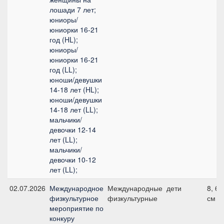
лошади 7 лет;
юниоры/
юниорки 16-21
год (HL);
юниоры/
юниорки 16-21
год (LL);
юноши/девушки
14-18 лет (HL);
юноши/девушки
14-18 лет (LL);
мальчики/
девочки 12-14
лет (LL);
мальчики/
девочки 10-12
лет (LL);
02.07.2026
Международное
Международные
дети
8, 65
физкультурное
физкультурные
см
мероприятие по
конкуру