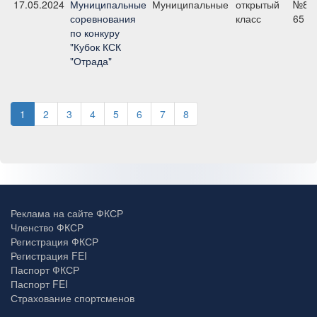
17.05.2024
Муниципальные
Муниципальные
открытый
№8,
соревнования
класс
65 с
по конкуру
"Кубок КСК
"Отрада"
1
2
3
4
5
6
7
8
Реклама на сайте ФКСР
Членство ФКСР
Регистрация ФКСР
Регистрация FEI
Паспорт ФКСР
Паспорт FEI
Страхование спортсменов