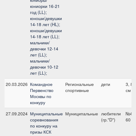
юниоры/
юниорки 16-21
год (LL);
юноши/девушки
14-18 лет (HL);
юноши/девушки
14-18 лет (LL);
мальчики/
девочки 12-14
лет (LL);
мальчики/
девочки 10-12
лет (LL);
20.03.2026
Командное
Региональные
дети
3, 80
Первенство
спортивные
см
Москвы по
конкуру
27.09.2024
Муниципальные
Муниципальные
любители
№4,
соревнования
(гр."D")
60 с
по конкуру на
призы КСК