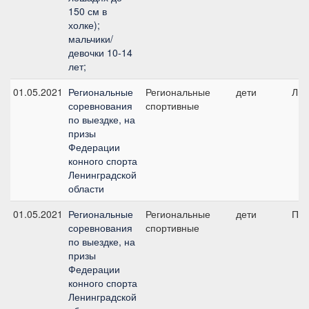
150 см в
холке);
мальчики/
девочки 10-14
лет;
01.05.2021
Региональные
Региональные
дети
Лич
соревнования
спортивные
по выездке, на
призы
Федерации
конного спорта
Ленинградской
области
01.05.2021
Региональные
Региональные
дети
ПП 
соревнования
спортивные
по выездке, на
призы
Федерации
конного спорта
Ленинградской