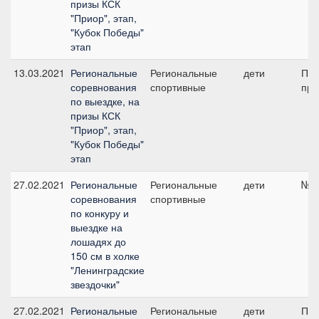
призы КСК
"Приор", этап,
"Кубок Победы"
этап
13.03.2021
Региональные
Региональные
дети
Пре
соревнования
спортивные
при
по выездке, на
призы КСК
"Приор", этап,
"Кубок Победы"
этап
27.02.2021
Региональные
Региональные
дети
№7,
соревнования
спортивные
по конкуру и
выездке на
лошадях до
150 см в холке
"Ленинградские
звездочки"
27.02.2021
Региональные
Региональные
дети
Пре