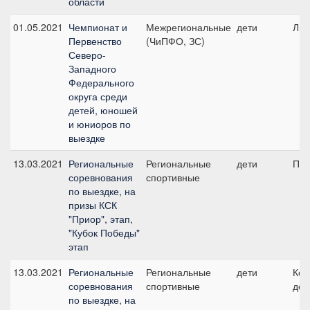
области
01.05.2021
Чемпионат и
Межрегиональные
дети
Лич
Первенство
(ЧиПФО, ЗС)
Северо-
Западного
Федерального
округа среди
детей, юношей
и юниоров по
выездке
13.03.2021
Региональные
Региональные
дети
ПП 
соревнования
спортивные
по выездке, на
призы КСК
"Приор", этап,
"Кубок Победы"
этап
13.03.2021
Региональные
Региональные
дети
Ком
соревнования
спортивные
дет
по выездке, на