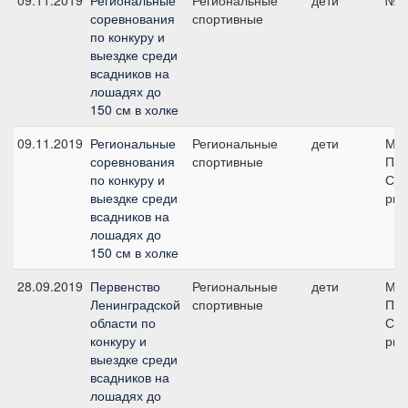
09.11.2019
Региональные
Региональные
дети
№7,
соревнования
спортивные
по конкуру и
выездке среди
всадников на
лошадях до
150 см в холке
09.11.2019
Региональные
Региональные
дети
МЕ 
соревнования
спортивные
Пет
по конкуру и
Сре
выездке среди
рыс
всадников на
лошадях до
150 см в холке
28.09.2019
Первенство
Региональные
дети
МЕ 
Ленинградской
спортивные
Пет
области по
Сре
конкуру и
рыс
выездке среди
всадников на
лошадях до