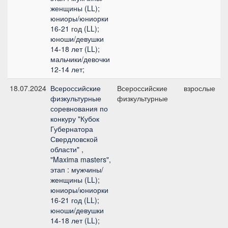
женщины (LL);
юниоры/юниорки
16-21 год (LL);
юноши/девушки
14-18 лет (LL);
мальчики/девочки
12-14 лет;
18.07.2024
Всероссийские
Всероссийские
взрослые
физкультурные
физкультурные
соревнования по
конкуру "Кубок
Губернатора
Свердловской
области" ,
"Maxima masters",
этап : мужчины/
женщины (LL);
юниоры/юниорки
16-21 год (LL);
юноши/девушки
14-18 лет (LL);