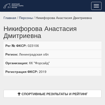
Toggl
navig
Главная
/
Персоны
/ Никифорова Анастасия Дмитриевна
Никифорова Анастасия
Дмитриевна
Рег № ФКСР:
023106
Регион:
Ленинградская обл
Организация:
КК "Форсайд"
Регистрация ФКСР:
2019
СПОРТИВНЫЕ РЕЗУЛЬТАТЫ И РЕЙТИНГ