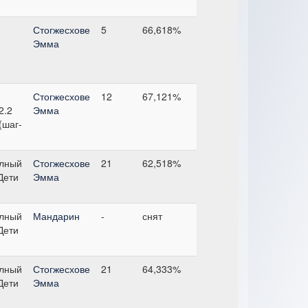
Стогжесхове
5
66,618%
Эмма
Стогжесхове
12
67,121%
2.2
Эмма
(шаг-
лный
Стогжесхове
21
62,518%
 Дети
Эмма
лный
Мандарин
-
снят
 Дети
лный
Стогжесхове
21
64,333%
 Дети
Эмма