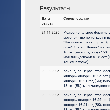
Результаты
Дата
Соревнование
старта
21.11.2025
Межрегиональное физкульт
мероприятие по конкуру и в
"Фестиваль пони-спорта "Х
пони", 3 этап, Финал : мальч
16 лет (на лошадях до 150 с
мальчики/девочки 9-12 лет 
150 см в холке);
20.03.2025
Командное Первенство Моск
юниоры/юниорки 16-25 лет (
юниорки 16-21 год (БК); юн
18 лет (БК); мальчики/девочк
20.03.2025
Командное Первенство Моск
юниоры/юниорки 16-25 лет (
юниорки 16-21 год (БК); юн
18 лет (БК); мальчики/девочк