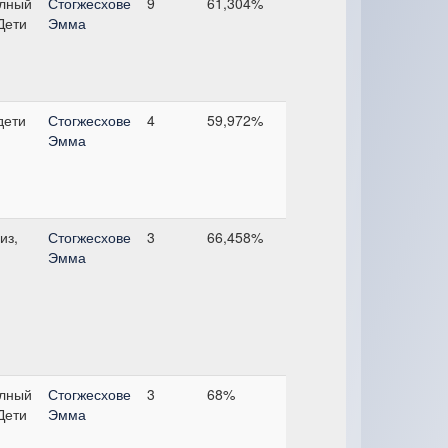
лный
Стогжесхове
9
61,304%
 Дети
Эмма
дети
Стогжесхове
4
59,972%
Эмма
из,
Стогжесхове
3
66,458%
Эмма
лный
Стогжесхове
3
68%
 Дети
Эмма