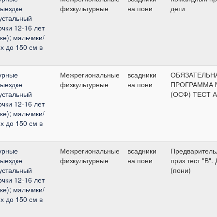
выездке
физкультурные
на пони
дети
рустальный
очки 12-16 лет
ке); мальчики/
х до 150 см в
урные
Межрегиональные
всадники
ОБЯЗАТЕЛЬН
выездке
физкультурные
на пони
ПРОГРАММА 
рустальный
(ОСФ) ТЕСТ А
очки 12-16 лет
ке); мальчики/
х до 150 см в
урные
Межрегиональные
всадники
Предваритель
выездке
физкультурные
на пони
приз тест "В".
рустальный
(пони)
очки 12-16 лет
ке); мальчики/
х до 150 см в