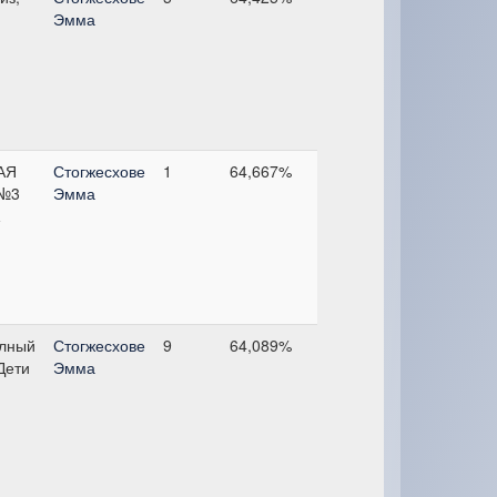
Эмма
АЯ
Стогжесхове
1
64,667%
№3
Эмма
лный
Стогжесхове
9
64,089%
 Дети
Эмма