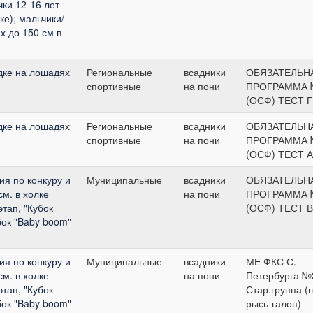
чки 12-16 лет
ке); мальчики/
х до 150 см в
дке на лошадях
Региональные
всадники
ОБЯЗАТЕЛЬН
спортивные
на пони
ПРОГРАММА 
(ОСФ) ТЕСТ Г
дке на лошадях
Региональные
всадники
ОБЯЗАТЕЛЬН
спортивные
на пони
ПРОГРАММА 
(ОСФ) ТЕСТ А
я по конкуру и
Муниципальные
всадники
ОБЯЗАТЕЛЬН
м. в холке
на пони
ПРОГРАММА 
этап, "Кубок
(ОСФ) ТЕСТ В
бок "Baby boom"
я по конкуру и
Муниципальные
всадники
МЕ ФКС С.-
м. в холке
на пони
Петербурга №
этап, "Кубок
Стар.группа (
бок "Baby boom"
рысь-галоп)