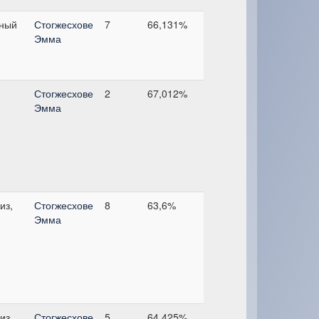
ный
Стогжесхове
7
66,131%
Эмма
Стогжесхове
2
67,012%
Эмма
из,
Стогжесхове
8
63,6%
Эмма
из,
Стогжесхове
5
64,425%