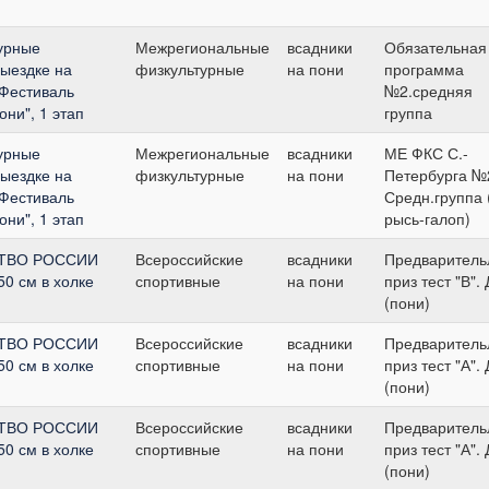
урные
Межрегиональные
всадники
Обязательная
выездке на
физкультурные
на пони
программа
"Фестиваль
№2.средняя
ни", 1 этап
группа
урные
Межрегиональные
всадники
МЕ ФКС С.-
выездке на
физкультурные
на пони
Петербурга №
"Фестиваль
Средн.группа 
ни", 1 этап
рысь-галоп)
СТВО РОССИИ
Всероссийские
всадники
Предваритель
50 см в холке
спортивные
на пони
приз тест "В".
(пони)
СТВО РОССИИ
Всероссийские
всадники
Предваритель
50 см в холке
спортивные
на пони
приз тест "А".
(пони)
СТВО РОССИИ
Всероссийские
всадники
Предваритель
50 см в холке
спортивные
на пони
приз тест "А".
(пони)