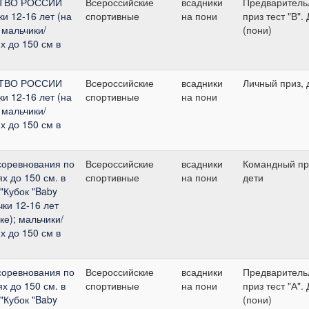
СТВО РОССИИ
Всероссийские
всадники
Предваритель
ки 12-16 лет (на
спортивные
на пони
приз тест "В".
 мальчики/
(пони)
х до 150 см в
СТВО РОССИИ
Всероссийские
всадники
Личный приз, 
ки 12-16 лет (на
спортивные
на пони
 мальчики/
х до 150 см в
соревнования по
Всероссийские
всадники
Командный пр
х до 150 см. в
спортивные
на пони
дети
"Кубок "Baby
чки 12-16 лет
ке); мальчики/
х до 150 см в
соревнования по
Всероссийские
всадники
Предваритель
х до 150 см. в
спортивные
на пони
приз тест "А".
"Кубок "Baby
(пони)