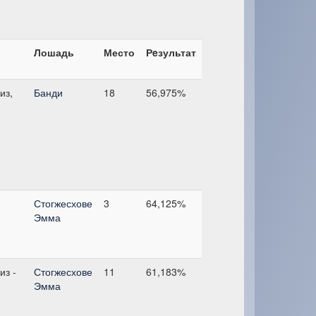
Лошадь
Место
Рeзультат
из,
Банди
18
56,975%
Стогжесхове
3
64,125%
Эмма
из -
Стогжесхове
11
61,183%
Эмма