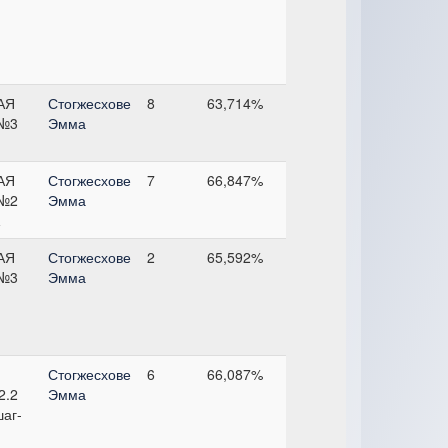
АЯ
Стогжесхове
8
63,714%
№3
Эмма
АЯ
Стогжесхове
7
66,847%
№2
Эмма
АЯ
Стогжесхове
2
65,592%
№3
Эмма
Стогжесхове
6
66,087%
2.2
Эмма
шаг-