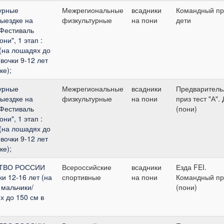
урные
Межрегиональные
всадники
Командный пр
выездке на
физкультурные
на пони
дети
"Фестиваль
ни", 1 этап :
 (на лошадях до
евочки 9-12 лет
ке);
урные
Межрегиональные
всадники
Предваритель
выездке на
физкультурные
на пони
приз тест "А".
"Фестиваль
(пони)
ни", 1 этап :
 (на лошадях до
евочки 9-12 лет
ке);
СТВО РОССИИ
Всероссийские
всадники
Езда FEI.
ки 12-16 лет (на
спортивные
на пони
Командный пр
 мальчики/
(пони)
х до 150 см в