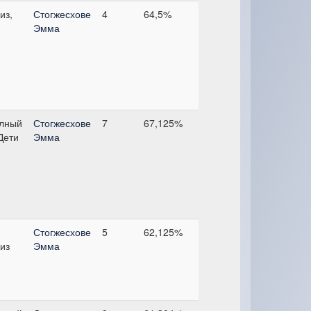
из,
Стогжесхове
4
64,5%
Эмма
лный
Стогжесхове
7
67,125%
 Дети
Эмма
Стогжесхове
5
62,125%
из
Эмма