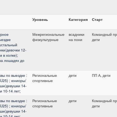
Уровень
Категория
Старт
урное
Межрегиональные
всадники
Командный пр
ыездке
физкультурные
на пони
дети
рустальный
ики/девочки 12-
м в холке);
(на лошадях до
вы по выездке :
Региональные
дети
ПП А, дети
U25) ; юниоры/
спортивные
оши/девушки 14-
и 10-14 лет;
вы по выездке :
Региональные
дети
Командный пр
U25) ; юниоры/
спортивные
дети
оши/девушки 14-
и 10-14 лет;