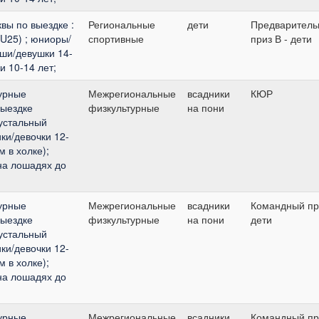
вы по выездке :
Региональные
дети
Предваритель
U25) ; юниоры/
спортивные
приз В - дети
оши/девушки 14-
и 10-14 лет;
урные
Межрегиональные
всадники
КЮР
выездке
физкультурные
на пони
рустальный
ики/девочки 12-
м в холке);
(на лошадях до
урные
Межрегиональные
всадники
Командный пр
выездке
физкультурные
на пони
дети
рустальный
ики/девочки 12-
м в холке);
(на лошадях до
урные
Межрегиональные
всадники
Командный пр