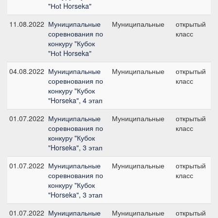
"Ноt Horseka"
11.08.2022
Муниципальные
Муниципальные
открытый
соревнования по
класс
конкуру "Кубок
"Ноt Horseka"
04.08.2022
Муниципальные
Муниципальные
открытый
соревнования по
класс
конкуру "Кубок
"Horseka", 4 этап
01.07.2022
Муниципальные
Муниципальные
открытый
соревнования по
класс
конкуру "Кубок
"Horseka", 3 этап
01.07.2022
Муниципальные
Муниципальные
открытый
соревнования по
класс
конкуру "Кубок
"Horseka", 3 этап
01.07.2022
Муниципальные
Муниципальные
открытый