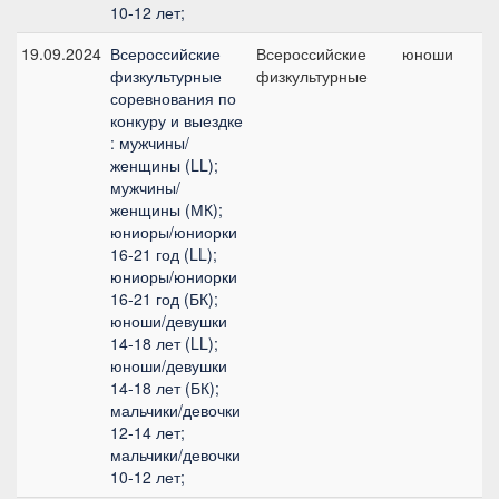
10-12 лет;
19.09.2024
Всероссийские
Всероссийские
юноши
физкультурные
физкультурные
соревнования по
конкуру и выездке
: мужчины/
женщины (LL);
мужчины/
женщины (МК);
юниоры/юниорки
16-21 год (LL);
юниоры/юниорки
16-21 год (БК);
юноши/девушки
14-18 лет (LL);
юноши/девушки
14-18 лет (БК);
мальчики/девочки
12-14 лет;
мальчики/девочки
10-12 лет;