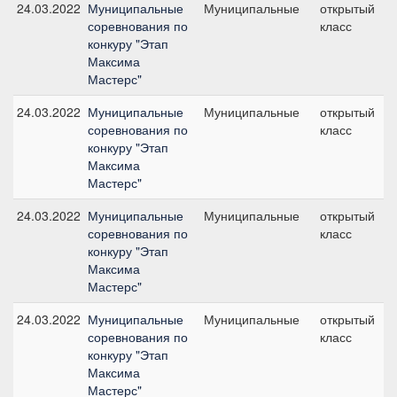
24.03.2022
Муниципальные
Муниципальные
открытый
соревнования по
класс
конкуру "Этап
Максима
Мастерс"
24.03.2022
Муниципальные
Муниципальные
открытый
соревнования по
класс
конкуру "Этап
Максима
Мастерс"
24.03.2022
Муниципальные
Муниципальные
открытый
соревнования по
класс
конкуру "Этап
Максима
Мастерс"
24.03.2022
Муниципальные
Муниципальные
открытый
соревнования по
класс
конкуру "Этап
Максима
Мастерс"