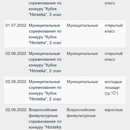
соревнования по
класс
конкуру "Кубок
"Horseka", 3 этап
01.07.2022
Муниципальные
Муниципальные
открытый
соревнования по
класс
конкуру "Кубок
"Horseka", 3 этап
02.06.2022
Муниципальные
Муниципальные
открытый
соревнования по
класс
конкуру "Кубок
"Horseka", 2 этап
02.06.2022
Муниципальные
Муниципальные
молодые
соревнования по
лошади
конкуру "Кубок
(гр."C")
"Horseka", 2 этап
02.06.2022
Всероссийские
Всероссийские
взрослые
физкультурные
физкультурные
соревнования по
конкуру "Horseka