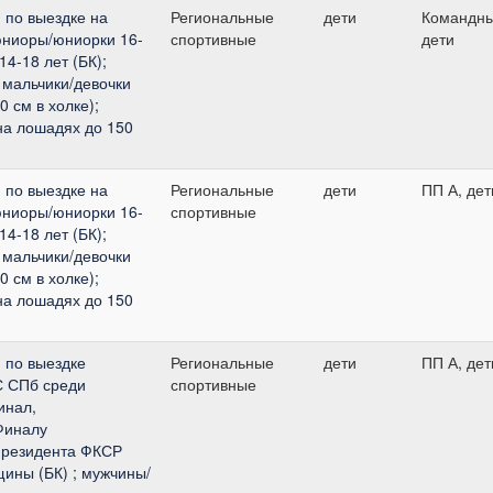
 по выездке на
Региональные
дети
Командны
 юниоры/юниорки 16-
спортивные
дети
14-18 лет (БК);
 мальчики/девочки
0 см в холке);
(на лошадях до 150
 по выездке на
Региональные
дети
ПП А, дет
 юниоры/юниорки 16-
спортивные
14-18 лет (БК);
 мальчики/девочки
0 см в холке);
(на лошадях до 150
 по выездке
Региональные
дети
ПП А, дет
С СПб среди
спортивные
инал,
Финалу
президента ФКСР
ины (БК) ; мужчины/