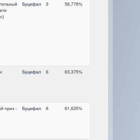
тельный
Буцефал
3
58,778%
дети
с)
и
Буцефал
6
63,375%
й приз -
Буцефал
6
61,625%