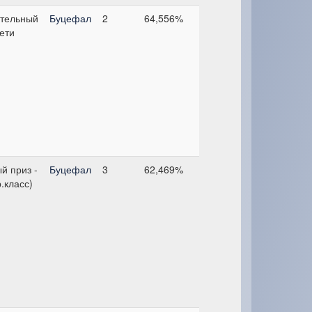
тельный
Буцефал
2
64,556%
дети
й приз -
Буцефал
3
62,469%
р.класс)