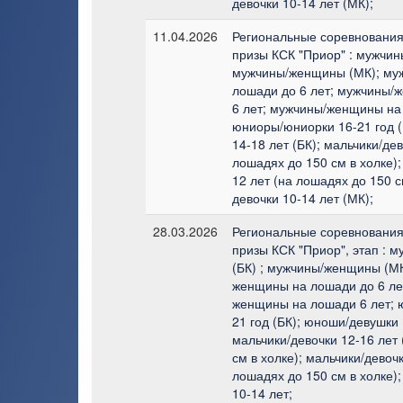
девочки 10-14 лет (МК);
11.04.2026
Региональные соревнования
призы КСК "Приор" : мужчин
мужчины/женщины (МК); му
лошади до 6 лет; мужчины/
6 лет; мужчины/женщины на 
юниоры/юниорки 16-21 год 
14-18 лет (БК); мальчики/дев
лошадях до 150 см в холке);
12 лет (на лошадях до 150 с
девочки 10-14 лет (МК);
28.03.2026
Региональные соревнования
призы КСК "Приор", этап :
(БК) ; мужчины/женщины (МК
женщины на лошади до 6 ле
женщины на лошади 6 лет; 
21 год (БК); юноши/девушки 
мальчики/девочки 12-16 лет
см в холке); мальчики/девочк
лошадях до 150 см в холке);
10-14 лет;