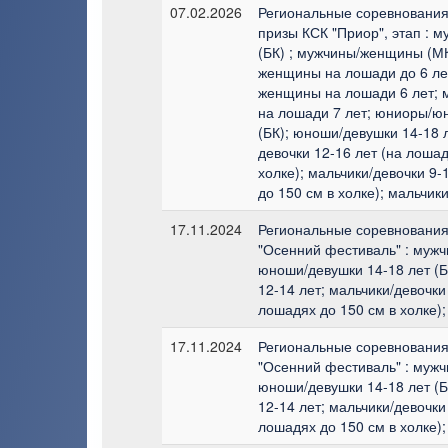
07.02.2026
Региональные соревнования
призы КСК "Приор", этап :
(БК) ; мужчины/женщины (МК
женщины на лошади до 6 ле
женщины на лошади 6 лет;
на лошади 7 лет; юниоры/юн
(БК); юноши/девушки 14-18 л
девочки 12-16 лет (на лошад
холке); мальчики/девочки 9-
до 150 см в холке); мальчики
17.11.2024
Региональные соревнования
"Осенний фестиваль" : муж
юноши/девушки 14-18 лет (Б
12-14 лет; мальчики/девочки
лошадях до 150 см в холке);
17.11.2024
Региональные соревнования
"Осенний фестиваль" : муж
юноши/девушки 14-18 лет (Б
12-14 лет; мальчики/девочки
лошадях до 150 см в холке);