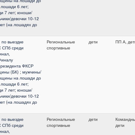
нщины на лошади до
лошади 6 лет;
и 7 лет; юноши/
ьчики/девочки 10-12
лет (на лошадях до
 по выездке
Региональные
дети
ПП А, дет
С СПб среди
спортивные
инал,
Финалу
президента ФКСР
ины (БК) ; мужчины/
нщины на лошади до
лошади 6 лет;
и 7 лет; юноши/
ьчики/девочки 10-12
лет (на лошадях до
 по выездке
Региональные
дети
Командны
С СПб среди
спортивные
дети
инал,