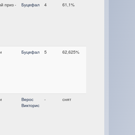
й приз -
Буцефал
4
61,1%
и
Буцефал
5
62,625%
и
Верос
-
снят
Викторис