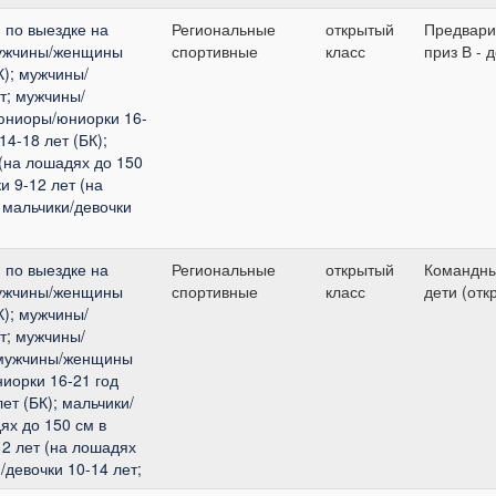
 по выездке на
Региональные
открытый
Предвари
 мужчины/женщины
спортивные
класс
приз В - 
); мужчины/
т; мужчины/
юниоры/юниорки 16-
14-18 лет (БК);
 (на лошадях до 150
и 9-12 лет (на
 мальчики/девочки
 по выездке на
Региональные
открытый
Командны
 мужчины/женщины
спортивные
класс
дети (отк
); мужчины/
т; мужчины/
 мужчины/женщины
иорки 16-21 год
ет (БК); мальчики/
ях до 150 см в
12 лет (на лошадях
/девочки 10-14 лет;