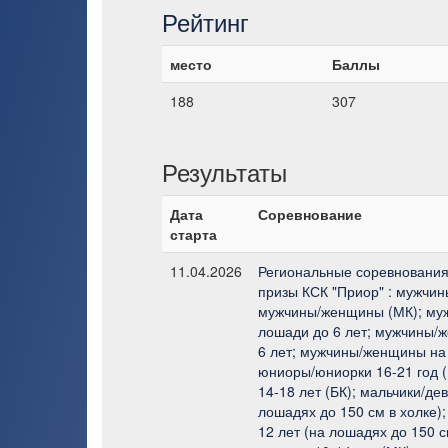
Рейтинг
место
Баллы
188
307
Результаты
Дата
Соревнование
старта
11.04.2026
Региональные соревнования
призы КСК "Приор" : мужчин
мужчины/женщины (МК); му
лошади до 6 лет; мужчины/
6 лет; мужчины/женщины на 
юниоры/юниорки 16-21 год 
14-18 лет (БК); мальчики/дев
лошадях до 150 см в холке);
12 лет (на лошадях до 150 с