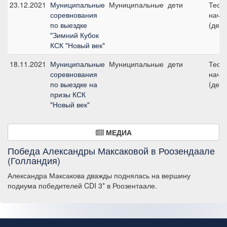
23.12.2021
Муниципальные
Муниципальные
дети
Тест 
соревнования
начи
по выездке
(дети
"Зимний Кубок
КСК "Новый век"
18.11.2021
Муниципальные
Муниципальные
дети
Тест 
соревнования
начи
по выездке на
(дети
призы КСК
"Новый век"
МЕДИА
Победа Александры Максаковой в Роозендаале
(Голландия)
Александра Максакова дважды поднялась на вершину
подиума победителей CDI 3* в Роозентаале.