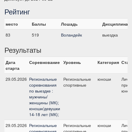
Рейтинг
место
Баллы
Лошадь
Дисциплина
83
519
Воландейк
выездка
Результаты
Дата
Соревнование
Уровень
Категория
Стар
старта
29.05.2026
Региональные
Региональные
юноши
Личн
соревнования
спортивные
приз 
по выездке :
юнош
мужчины/
женщины (МК);
юноши/девушки
14-18 лет (МК);
29.05.2026
Региональные
Региональные
юноши
Личн
соревнования
спортивные
приз 