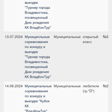
выездке
"Турнир города
Владивостока,
посвященный
Дню рождения
КК ВладКонТур"
13.07.2024
Муниципльные
Муниципальные
открытый
№2, 
соревнования
класс
по конкуру и
выездке
"Турнир города
Владивостока,
посвященный
Дню рождения
КК ВладКонТур"
14.06.2024
Муниципальные
Муниципальные
любители
№2, 
соревнования
(гр."D")
по конкуру и
выездке "Кубок
КК
"ВладКонТур"