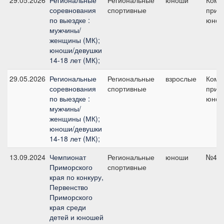
29.05.2026
Региональные
Региональные
юноши
Кома
соревнования
спортивные
приз 
по выездке :
юно
мужчины/
женщины (МК);
юноши/девушки
14-18 лет (МК);
29.05.2026
Региональные
Региональные
взрослые
Кома
соревнования
спортивные
приз 
по выездке :
юно
мужчины/
женщины (МК);
юноши/девушки
14-18 лет (МК);
13.09.2024
Чемпионат
Региональные
юноши
№4, 
Приморского
спортивные
края по конкуру,
Первенство
Приморского
края среди
детей и юношей