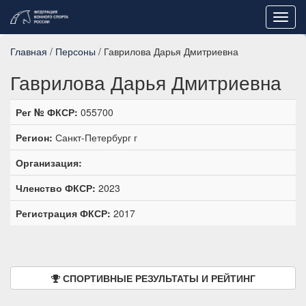
Toggl
navig
Главная
/
Персоны
/ Гаврилова Дарья Дмитриевна
Гаврилова Дарья Дмитриевна
Рег № ФКСР:
055700
Регион:
Санкт-Петербург г
Организация:
Членство ФКСР:
2023
Регистрация ФКСР:
2017
СПОРТИВНЫЕ РЕЗУЛЬТАТЫ И РЕЙТИНГ