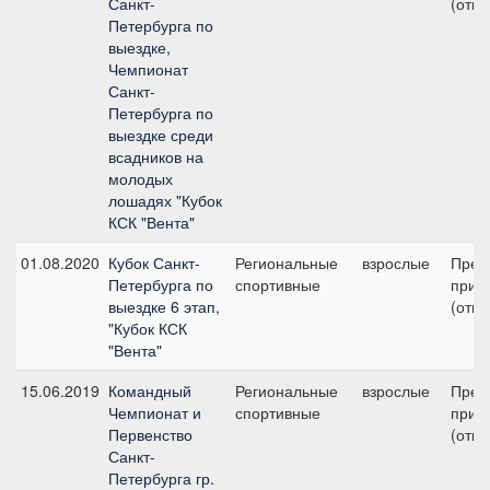
Санкт-
(откр
Петербурга по
выездке,
Чемпионат
Санкт-
Петербурга по
выездке среди
всадников на
молодых
лошадях "Кубок
КСК "Вента"
01.08.2020
Кубок Санкт-
Региональные
взрослые
Пред
Петербурга по
спортивные
приз
выездке 6 этап,
(откр
"Кубок КСК
"Вента"
15.06.2019
Командный
Региональные
взрослые
Пред
Чемпионат и
спортивные
приз
Первенство
(откр
Санкт-
Петербурга гр.