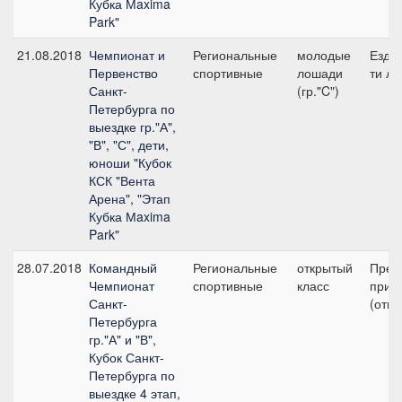
Кубка Мaxima
Park"
21.08.2018
Чемпионат и
Региональные
молодые
Езда 
Первенство
спортивные
лошади
ти ле
Санкт-
(гр."C")
Петербурга по
выездке гр."А",
"В", "С", дети,
юноши "Кубок
КСК "Вента
Арена", "Этап
Кубка Мaxima
Park"
28.07.2018
Командный
Региональные
открытый
Пред
Чемпионат
спортивные
класс
приз 
Санкт-
(откр
Петербурга
гр."А" и "В",
Кубок Санкт-
Петербурга по
выездке 4 этап,