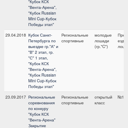
"Кубок КСК
"Вента-Арена",
"Кубок Russian
Mini Cup-Кубок
Победы этап"
29.04.2018
Кубок Санкт-
Региональные
молодые
Пред
Петербурга по
спортивные
лошади
езда
выездке гр."А" и
(гр."C")
лоша
"В" 2 этап, гр.
"С" 1 этап,
"Кубок КСК
"Вента-Арена",
"Кубок Russian
Mini Cup-Кубок
Победы этап"
23.09.2017
Региональные
Региональные
открытый
№1, 
соревнования
спортивные
класс
по конкуру
"Кубок КСК
"Вента-Арена"
Закрытие