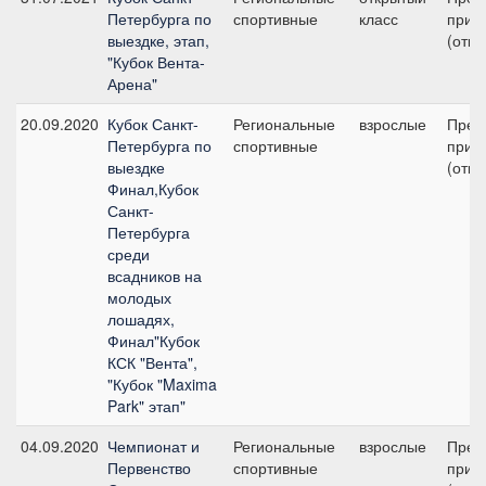
Петербурга по
спортивные
класс
приз
выездке, этап,
(откр
"Кубок Вента-
Арена"
20.09.2020
Кубок Санкт-
Региональные
взрослые
Пред
Петербурга по
спортивные
приз
выездке
(откр
Финал,Кубок
Санкт-
Петербурга
среди
всадников на
молодых
лошадях,
Финал"Кубок
КСК "Вента",
"Кубок "Maxima
Park" этап"
04.09.2020
Чемпионат и
Региональные
взрослые
Пред
Первенство
спортивные
приз