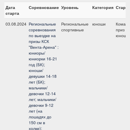
Дата
Соревнование
Уровень
Категория
Старт
старта
03.08.2024
Региональные
Региональные
юноши
Коман
соревнования
спортивные
приз -
по выездке на
юноши
призы КСК
"Вента-Арена" :
юниоры/
юниорки 16-21
год (БК);
юноши/
девушки 14-18
лет (БК);
мальчики/
девочки 12-14
лет; мальчики/
девочки 9-12
лет (на
лошадях до
150 см в
холке);