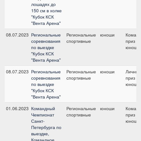
лошадях до
150 см в холке
"Кубок КСК
"Вента Арена"
08.07.2023
Региональные
Региональные
юноши
Коман
соревнования
спортивные
приз -
по выездке
юноши
"Кубок КСК
"Вента Арена"
08.07.2023
Региональные
Региональные
юноши
Личны
соревнования
спортивные
приз /
по выездке
юноши
"Кубок КСК
"Вента Арена"
01.06.2023
Командный
Региональные
юноши
Коман
Чемпионат
спортивные
приз -
Санкт-
юноши
Петербурга по
выездке,
Командное