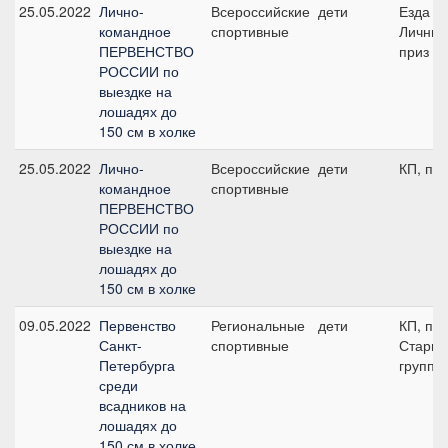
25.05.2022
Лично-
Всероссийские
дети
Езда FE
командное
спортивные
Личны
ПЕРВЕНСТВО
приз (п
РОССИИ по
выездке на
лошадях до
150 см в холке
25.05.2022
Лично-
Всероссийские
дети
КП, по
командное
спортивные
ПЕРВЕНСТВО
РОССИИ по
выездке на
лошадях до
150 см в холке
09.05.2022
Первенство
Региональные
дети
КП, по
Санкт-
спортивные
Старш
Петербурга
группа
среди
всадников на
лошадях до
150 см в холке