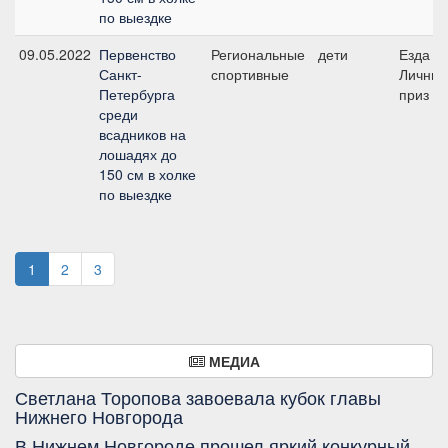
по выездке
09.05.2022
Первенство
Региональные
дети
Езда FE
Санкт-
спортивные
Личны
Петербурга
приз (п
среди
всадников на
лошадях до
150 см в холке
по выездке
1
2
3
МЕДИА
Светлана Торопова завоевала кубок главы
Нижнего Новгорода
В Нижнем Новгороде прошел яркий конкурный