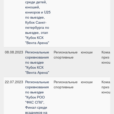
среди детей,
юношей,
юниоров и U25
по выездке,
Кубок Санкт-
петербурга по
выездке, этап
"Кубок КСК
"Вента Арена"
08.08.2023
Региональные
Региональные
юноши
Коман
соревнования
спортивные
приз -
по выездке
юноши
"Кубок КСК
"Вента Арена"
22.07.2023
Региональные
Региональные
юноши
Коман
соревнования
спортивные
приз -
по выездке
юноши
"Кубок РОО
"ФКС СПб",
Финал среди
всадников на