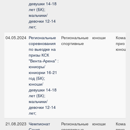
девушки 14-18
лет (БК);
мальчики/
девочки 12-14
лет;
04.05.2024
Региональные
Региональные
юноши
Коман
соревнования
спортивные
приз -
по выездке на
юноши
призы КСК
"Вента-Арена" :
юниоры/
юниорки 16-21
год (БК);
юноши/
девушки 14-18
лет (БК);
мальчики/
девочки 12-14
лет;
21.08.2023
Чемпионат
Региональные
юноши
Коман
Санкт-
спортивные
приз -