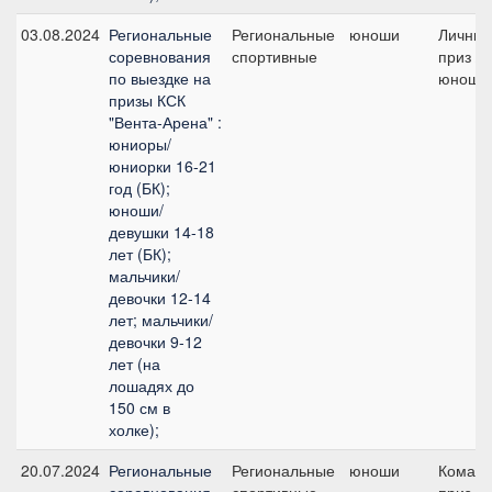
03.08.2024
Региональные
Региональные
юноши
Личны
соревнования
спортивные
приз /
по выездке на
юноши
призы КСК
"Вента-Арена" :
юниоры/
юниорки 16-21
год (БК);
юноши/
девушки 14-18
лет (БК);
мальчики/
девочки 12-14
лет; мальчики/
девочки 9-12
лет (на
лошадях до
150 см в
холке);
20.07.2024
Региональные
Региональные
юноши
Коман