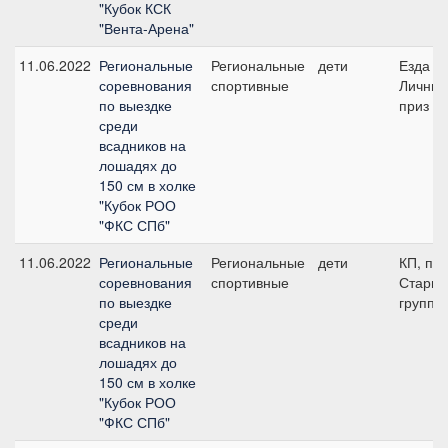
"Кубок КСК
"Вента-Арена"
11.06.2022
Региональные
Региональные
дети
Езда FE
соревнования
спортивные
Личны
по выездке
приз (п
среди
всадников на
лошадях до
150 см в холке
"Кубок РОО
"ФКС СПб"
11.06.2022
Региональные
Региональные
дети
КП, по
соревнования
спортивные
Старш
по выездке
группа
среди
всадников на
лошадях до
150 см в холке
"Кубок РОО
"ФКС СПб"