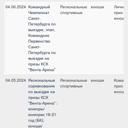
04.06.2024
Командный
Региональные
юноши
Личны
Чемпионат
спортивные
приз /
Санкт-
юноши
Петербурга по
выездке, этап,
Командное
Первенство
Санкт-
Петербурга по
выездке на
призы КСК
"Вента-Арена"
04.05.2024
Региональные
Региональные
юноши
Коман
соревнования
спортивные
приз -
по выездке на
юноши
призы КСК
"Вента-Арена" :
юниоры/
юниорки 16-21
год (БК);
юноши/