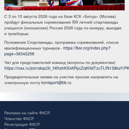
С 3 по 10 августа 2026 года на базе КСК «Битца» (Москва)
пройдут финальные соревнования XIII летней спартакиады
учащихся (юношеская) России 2026 года по конкуру, выездке
и троеборью.
Положение Спартакиады, программа соревнований, список
квалификационных турниров -
https://fksr.org/index.php?
page=38342258
Чат для представителей команд (вопросы по документам)
https://max.ru/join/skqiJ3i_hKhshKXvKRycZqKHdTzuTLfN1S8kzf1P
Предварительные заявки на участие просим направлять на
электронную почту
konisport@bk.ru
Реклама на сайте ФКСР
Членство ФКСР
Регистрация ФКСР