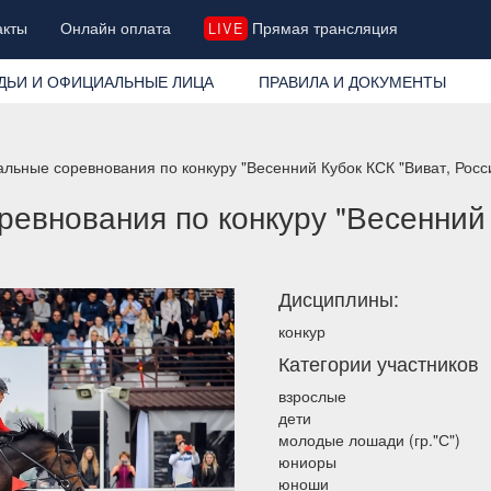
акты
Онлайн оплата
Прямая трансляция
LIVE
ДЬИ И ОФИЦИАЛЬНЫЕ ЛИЦА
ПРАВИЛА И ДОКУМЕНТЫ
льные соревнования по конкуру "Весенний Кубок КСК "Виват, Росс
евнования по конкуру "Весенний 
Дисциплины:
конкур
Категории участников
взрослые
дети
молодые лошади (гр."С")
юниоры
юноши