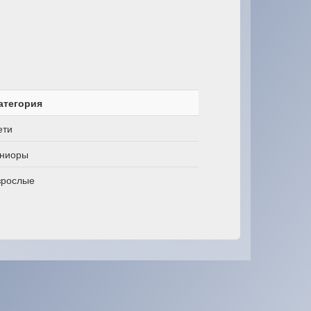
атегория
ети
ниоры
зрослые