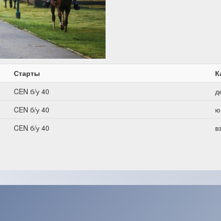
Старты
К
CEN б/у 40
д
CEN б/у 40
ю
CEN б/у 40
в