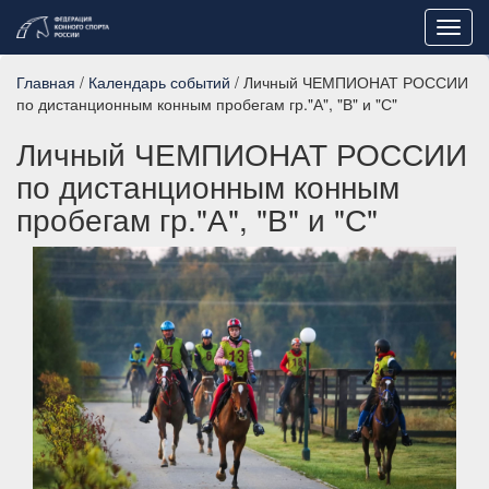
Toggl
navig
Главная
/
Календарь событий
/ Личный ЧЕМПИОНАТ РОССИИ
по дистанционным конным пробегам гр."А", "В" и "С"
Личный ЧЕМПИОНАТ РОССИИ
по дистанционным конным
пробегам гр."А", "В" и "С"