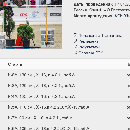
Даты проведения
c 17.04.2
Россия Южный ФО Ростовска
Место проведения:
КСК "Go
Положение 1 страница
Регламент
Результаты
Справка ГСК
Старты
К
№8А, 130 см , XI-16, п.4.2.1., таб.А
о
№8А, 120 см , XI-16, п.4.2.1., таб.А
о
№4А, 125 см , XI-16, п.4.2.1., таб.А
о
№5А, 110 см , XI-16,п.4.2.2.,Ст.XI-19,таб.А
о
№7А, 60 см , XI-16, п.4.2.1., таб.А
о
№5А, 105 см , XI-16,п.4.2.2.,Ст.XI-19,таб.А
о