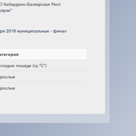
О Кабардино-Балкарская Респ
уэрэн"
ря 2018 муниципальные - финал
атегория
олодые лошади (гр."C")
зрослые
зрослые