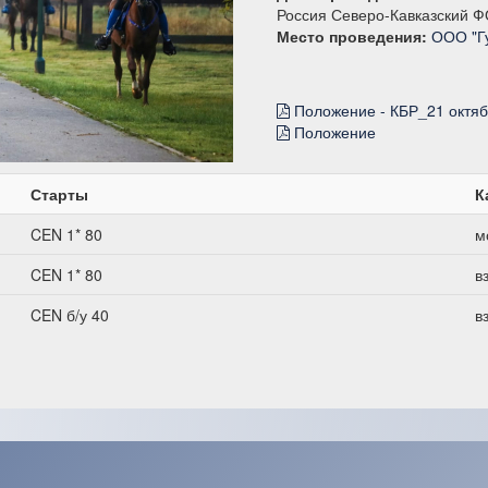
Россия Северо-Кавказский Ф
Место проведения:
ООО "Г
Положение - КБР_21 октяб
Положение
Старты
К
CEN 1* 80
м
CEN 1* 80
в
CEN б/у 40
в