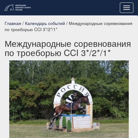
Toggl
navig
Главная
/
Календарь событий
/ Международные соревнования
по троеборью CCI 3*/2*/1*
Международные соревнования
по троеборью CCI 3*/2*/1*