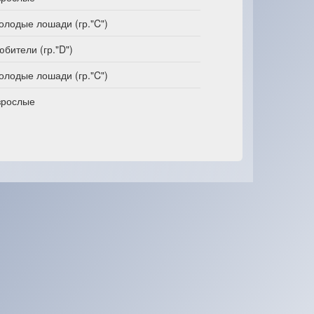
олодые лошади (гр."C")
юбители (гр."D")
олодые лошади (гр."C")
зрослые