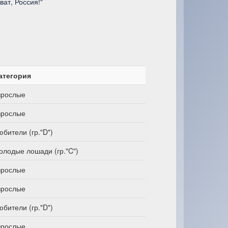
ват, Россия!"
атегория
зрослые
зрослые
юбители (гр."D")
олодые лошади (гр."C")
зрослые
зрослые
юбители (гр."D")
зрослые