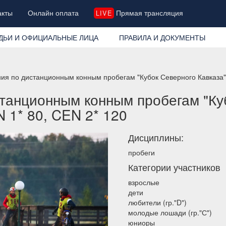
акты
Онлайн оплата
Прямая трансляция
LIVE
ДЬИ И ОФИЦИАЛЬНЫЕ ЛИЦА
ПРАВИЛА И ДОКУМЕНТЫ
ия по дистанционным конным пробегам "Кубок Северного Кавказа"
танционным конным пробегам "Ку
 1* 80, CEN 2* 120
Дисциплины:
пробеги
Категории участников
взрослые
дети
любители (гр."D")
молодые лошади (гр."С")
юниоры