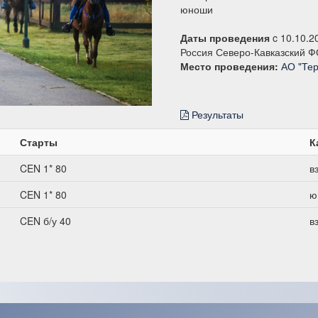
юноши
Даты проведения
c 10.10.2
Россия Северо-Кавказский Ф
Место проведения:
АО "Те
Результаты
Старты
К
CEN 1* 80
в
CEN 1* 80
ю
CEN б/у 40
в