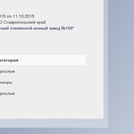
015 по 11.10.2015
О Ставропольский край
рский племенной конный завод №169"
атегория
зрослые
ниоры
зрослые