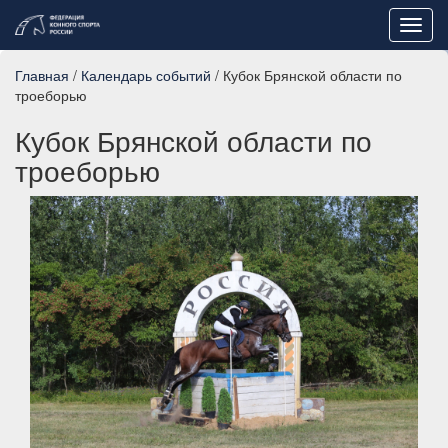
Toggl
navig
Главная
/
Календарь событий
/ Кубок Брянской области по
троеборью
Кубок Брянской области по
троеборью