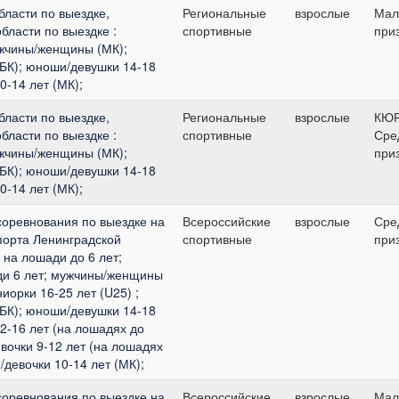
ласти по выездке,
Региональные
взрослые
Мал
бласти по выездке :
спортивные
при
жчины/женщины (МК);
БК); юноши/девушки 14-18
0-14 лет (МК);
ласти по выездке,
Региональные
взрослые
КЮ
бласти по выездке :
спортивные
Сре
жчины/женщины (МК);
при
БК); юноши/девушки 14-18
0-14 лет (МК);
соревнования по выездке на
Всероссийские
взрослые
Сре
порта Ленинградской
спортивные
при
на лошади до 6 лет;
и 6 лет; мужчины/женщины
иорки 16-25 лет (U25) ;
БК); юноши/девушки 14-18
12-16 лет (на лошадях до
евочки 9-12 лет (на лошадях
/девочки 10-14 лет (МК);
соревнования по выездке на
Всероссийские
взрослые
Мал