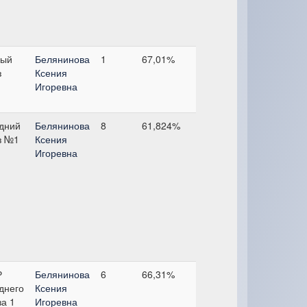
ый
Белянинова
1
67,01%
з
Ксения
Игоревна
дний
Белянинова
8
61,824%
з №1
Ксения
Игоревна
Р
Белянинова
6
66,31%
днего
Ксения
за 1
Игоревна