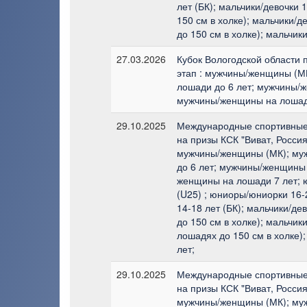
лет (БК); мальчики/девочки 
150 см в холке); мальчики/д
до 150 см в холке); мальчики
27.03.2026
Кубок Вологодской области п
этап : мужчины/женщины (М
лошади до 6 лет; мужчины/
мужчины/женщины на лошади
29.10.2025
Международные спортивные
на призы КСК "Виват, Россия
мужчины/женщины (МК); му
до 6 лет; мужчины/женщины 
женщины на лошади 7 лет; 
(U25) ; юниоры/юниорки 16-
14-18 лет (БК); мальчики/де
до 150 см в холке); мальчики
лошадях до 150 см в холке);
лет;
29.10.2025
Международные спортивные
на призы КСК "Виват, Россия
мужчины/женщины (МК); му