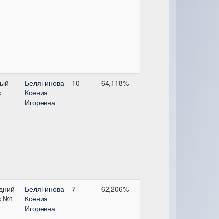
ый
Белянинова
10
64,118%
з
Ксения
Игоревна
дний
Белянинова
7
62,206%
з №1
Ксения
Игоревна