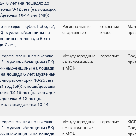
12-16 лет (на лошадях до
евочки 9-12 лет (на лошадях
/девочки 10-14 лет (МК);
о выездке, "Кубок Победы",
Региональные
открытый
Мал
К); мужчины/женщины на
спортивные
класс
при
женщины на лошади 6 лет;
 7 лет;
 соревнования по выездке
Международные
взрослые
Сре
!" : мужчины/женщины (БК) ;
не включенные
при
жчины/женщины на лошади
в МСФ
на лошади 6 лет; мужчины/
юниоры/юниорки 16-25 лет
21 год (БК); юноши/девушки
вочки 12-16 лет (на лошадях
/девочки 9-12 лет (на
 мальчики/девочки 10-14
 соревнования по выездке
Международные
взрослые
КЮ
!" : мужчины/женщины (БК) ;
не включенные
Сре
жчины/женщины на лошади
в МСФ
при