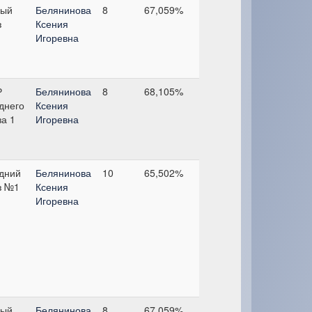
ый
Белянинова
8
67,059%
з
Ксения
Игоревна
Р
Белянинова
8
68,105%
днего
Ксения
за 1
Игоревна
дний
Белянинова
10
65,502%
з №1
Ксения
Игоревна
ый
Белянинова
8
67,059%