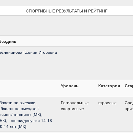
СПОРТИВНЫЕ РЕЗУЛЬТАТЫ И РЕЙТИНГ
Всадник
Белянинова Ксения Игоревна
Уровень
Категория
Ста
ласти по выездке,
Региональные
взрослые
Сре
бласти по выездке :
спортивные
при
жчины/женщины (МК);
БК); юноши/девушки 14-18
0-14 лет (МК);