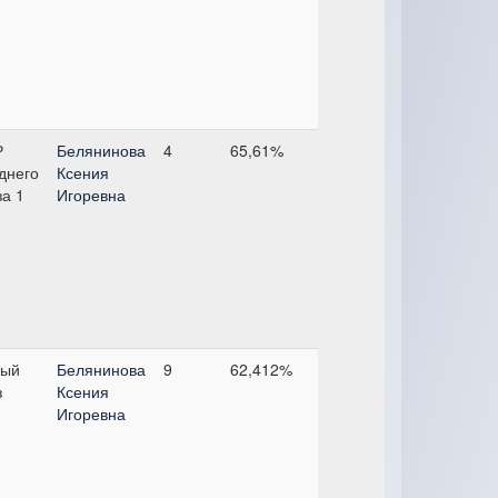
Р
Белянинова
4
65,61%
днего
Ксения
за 1
Игоревна
ый
Белянинова
9
62,412%
з
Ксения
Игоревна