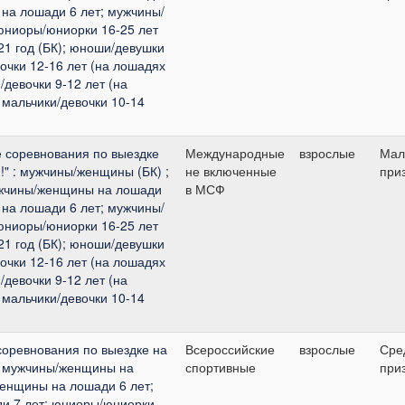
на лошади 6 лет; мужчины/
юниоры/юниорки 16-25 лет
21 год (БК); юноши/девушки
вочки 12-16 лет (на лошадях
/девочки 9-12 лет (на
 мальчики/девочки 10-14
 соревнования по выездке
Международные
взрослые
Мал
!" : мужчины/женщины (БК) ;
не включенные
при
жчины/женщины на лошади
в МСФ
на лошади 6 лет; мужчины/
юниоры/юниорки 16-25 лет
21 год (БК); юноши/девушки
вочки 12-16 лет (на лошадях
/девочки 9-12 лет (на
 мальчики/девочки 10-14
соревнования по выездке на
Всероссийские
взрослые
Сре
 : мужчины/женщины на
спортивные
при
женщины на лошади 6 лет;
и 7 лет; юниоры/юниорки