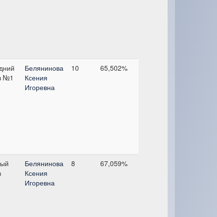
дний
Белянинова
10
65,502%
з №1
Ксения
Игоревна
ый
Белянинова
8
67,059%
з
Ксения
Игоревна