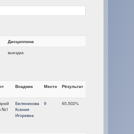
Дисциплина
выездка
рт
Всадник
Место
Рeзультат
дний
Белянинова
9
65,502%
з №1
Ксения
Игоревна