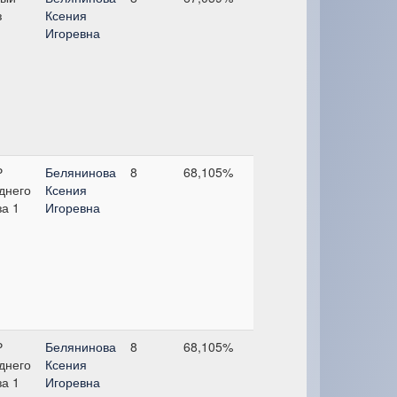
з
Ксения
Игоревна
Р
Белянинова
8
68,105%
днего
Ксения
за 1
Игоревна
Р
Белянинова
8
68,105%
днего
Ксения
за 1
Игоревна