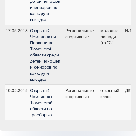
детей, юношей
и юниоров по
конкуру и
выездке
17.05.2018
Открытый
Региональные
молодые
№1, 
Чемпионат и
спортивные
лошади
Первенство
(гр."C")
Тюменской
области среди
детей, юношей
и юниоров по
конкуру и
выездке
10.05.2018
Открытый
Региональные
открытый
ДК90
Чемпионат
спортивные
класс
Тюменской
области по
троеборью