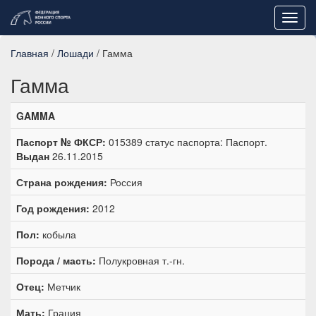
Toggl
navig
Главная
/
Лошади
/ Гамма
Гамма
GAMMA
Паспорт № ФКСР:
015389 статус паспорта: Паспорт.
Выдан
26.11.2015
Страна рождения:
Россия
Год рождения:
2012
Пол:
кобыла
Порода / масть:
Полукровная т.-гн.
Отец:
Метчик
Мать:
Грация