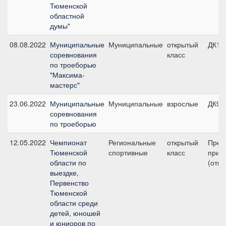
Тюменской
областной
думы"
08.08.2022
Муниципальные
Муниципальные
открытый
ДК10
соревнования
класс
по троеборью
"Максима-
мастерс"
23.06.2022
Муниципальные
Муниципальные
взрослые
ДК90
соревнования
по троеборью
12.05.2022
Чемпионат
Региональные
открытый
Пред
Тюменской
спортивные
класс
приз 
области по
(откр
выездке,
Первенство
Тюменской
области среди
детей, юношей
и юниоров по