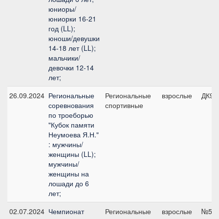
юниоры/
юниорки 16-21
год (LL);
юноши/девушки
14-18 лет (LL);
мальчики/
девочки 12-14
лет;
26.09.2024
Региональные
Региональные
взрослые
ДК90
соревнования
спортивные
по троеборью
"Кубок памяти
Неумоева Я.Н."
: мужчины/
женщины (LL);
мужчины/
женщины на
лошади до 6
лет;
02.07.2024
Чемпионат
Региональные
взрослые
№5, 