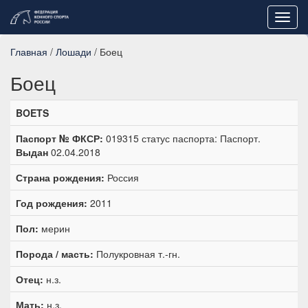
Toggl
navig
Главная
/
Лошади
/ Боец
Боец
BOETS
Паспорт № ФКСР:
019315 статус паспорта: Паспорт.
Выдан
02.04.2018
Страна рождения:
Россия
Год рождения:
2011
Пол:
мерин
Порода / масть:
Полукровная т.-гн.
Отец:
н.з.
Мать:
н.з.