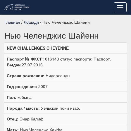
Toggl
navig
Главная
/
Лошади
/ Нью Челенджис Шайенн
Нью Челенджис Шайенн
NEW CHALLENGES CHEYENNE
Паспорт № ФКСР:
016143 статус паспорта: Паспорт.
Выдан
27.07.2016
Страна рождения:
Нидерланды
Год рождения:
2007
Пол:
кобыла
Порода / масть:
Уэльский пони изаб.
Отец:
Эиар Калиф
Мать:
Нью Челенджс Хайфа