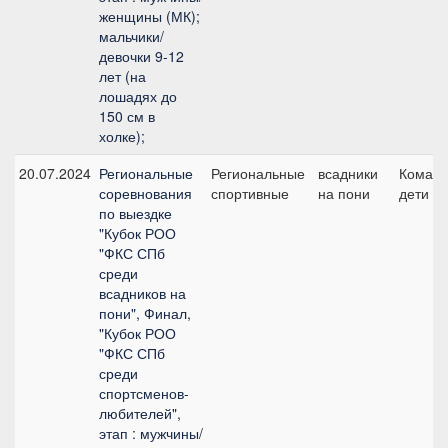
женщины (МК);
мальчики/
девочки 9-12
лет (на
лошадях до
150 см в
холке);
20.07.2024
Региональные
Региональные
всадники
Команд
соревнования
спортивные
на пони
дети
по выездке
"Кубок РОО
"ФКС СПб
среди
всадников на
пони", Финал,
"Кубок РОО
"ФКС СПб
среди
спортсменов-
любителей",
этап : мужчины/