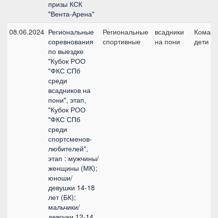
призы КСК
"Вента-Арена"
08.06.2024
Региональные
Региональные
всадники
Команд
соревнования
спортивные
на пони
дети
по выездке
"Кубок РОО
"ФКС СПб
среди
всадников на
пони", этап,
"Кубок РОО
"ФКС СПб
среди
спортсменов-
любителей",
этап : мужчины/
женщины (МК);
юноши/
девушки 14-18
лет (БК);
мальчики/
девочки 12-14