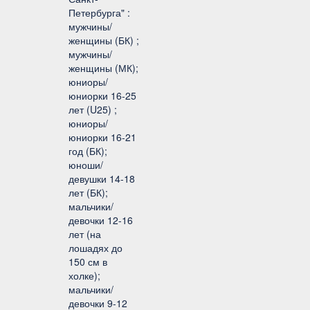
Петербурга" :
мужчины/
женщины (БК) ;
мужчины/
женщины (МК);
юниоры/
юниорки 16-25
лет (U25) ;
юниоры/
юниорки 16-21
год (БК);
юноши/
девушки 14-18
лет (БК);
мальчики/
девочки 12-16
лет (на
лошадях до
150 см в
холке);
мальчики/
девочки 9-12