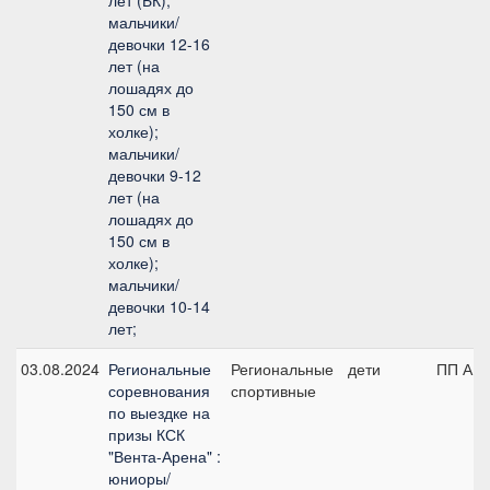
лет (БК);
мальчики/
девочки 12-16
лет (на
лошадях до
150 см в
холке);
мальчики/
девочки 9-12
лет (на
лошадях до
150 см в
холке);
мальчики/
девочки 10-14
лет;
03.08.2024
Региональные
Региональные
дети
ПП А, 
соревнования
спортивные
по выездке на
призы КСК
"Вента-Арена" :
юниоры/