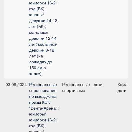
юниорки 16-21
год (БК);
юноши/
девушки 14-18
лет (БК);
мальчики/
девочки 12-14
лет; мальчики/
девочки 9-12
лет (на
лошадях до
150 см в
холке);
03.08.2024
Региональные
Региональные
дети
Команд
соревнования
спортивные
дети
по выездке на
призы КСК
"Вента-Арена" :
юниоры/
юниорки 16-21
год (БК);
юноши/