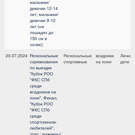
мальчики/
девочки 12-14
лет; мальчики/
девочки 9-12
лет (на
лошадях до
150 см в
холке);
20.07.2024
Региональные
Региональные
всадники
Личный
соревнования
спортивные
на пони
дети
по выездке
"Кубок РОО
"ФКС СПб
среди
всадников на
пони", Финал,
"Кубок РОО
"ФКС СПб
среди
спортсменов-
любителей",
этап : мужчины/