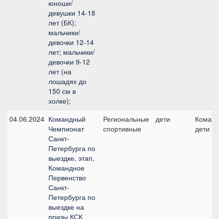
юноши/
девушки 14-18
лет (БК);
мальчики/
девочки 12-14
лет; мальчики/
девочки 9-12
лет (на
лошадях до
150 см в
холке);
04.06.2024
Командный
Региональные
дети
Команд
Чемпионат
спортивные
дети
Санкт-
Петербурга по
выездке, этап,
Командное
Первенство
Санкт-
Петербурга по
выездке на
призы КСК