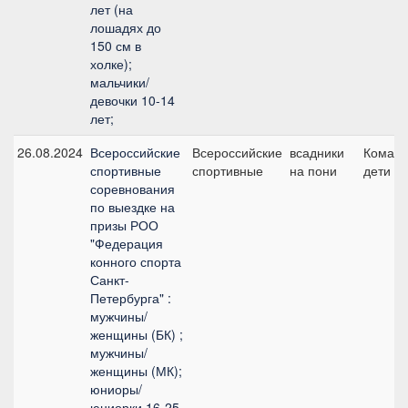
лет (на
лошадях до
150 см в
холке);
мальчики/
девочки 10-14
лет;
26.08.2024
Всероссийские
Всероссийские
всадники
Команд
спортивные
спортивные
на пони
дети
соревнования
по выездке на
призы РОО
"Федерация
конного спорта
Санкт-
Петербурга" :
мужчины/
женщины (БК) ;
мужчины/
женщины (МК);
юниоры/
юниорки 16-25