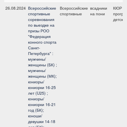
26.08.2024
Всероссийские
Всероссийские
всадники
КЮР п
спортивные
спортивные
на пони
програ
соревнования
детских
по выездке на
призы РОО
"Федерация
конного спорта
Санкт-
Петербурга" :
мужчины/
женщины (БК) ;
мужчины/
женщины (МК);
юниоры/
юниорки 16-25
лет (U25) ;
юниоры/
юниорки 16-21
год (БК);
юноши/
девушки 14-18