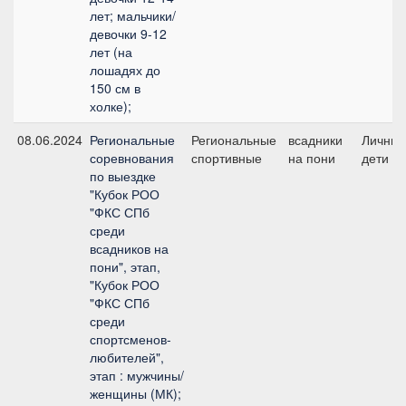
лет; мальчики/
девочки 9-12
лет (на
лошадях до
150 см в
холке);
08.06.2024
Региональные
Региональные
всадники
Личный
соревнования
спортивные
на пони
дети
по выездке
"Кубок РОО
"ФКС СПб
среди
всадников на
пони", этап,
"Кубок РОО
"ФКС СПб
среди
спортсменов-
любителей",
этап : мужчины/
женщины (МК);