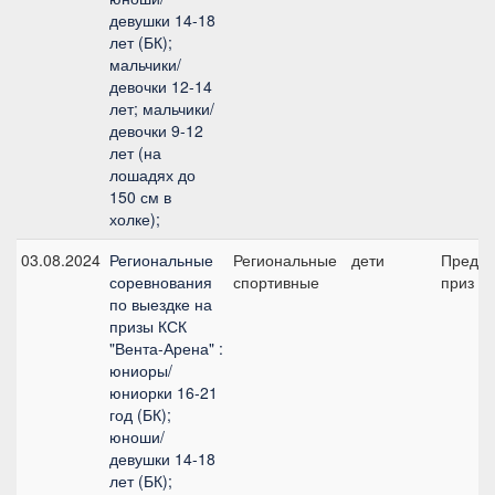
девушки 14-18
лет (БК);
мальчики/
девочки 12-14
лет; мальчики/
девочки 9-12
лет (на
лошадях до
150 см в
холке);
03.08.2024
Региональные
Региональные
дети
Предва
соревнования
спортивные
приз В 
по выездке на
призы КСК
"Вента-Арена" :
юниоры/
юниорки 16-21
год (БК);
юноши/
девушки 14-18
лет (БК);