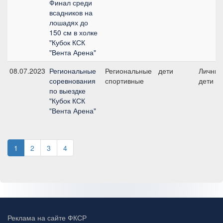
Финал среди
всадников на
лошадях до
150 см в холке
"Кубок КСК
"Вента Арена"
08.07.2023
Региональные
Региональные
дети
Личный
соревнования
спортивные
дети
по выездке
"Кубок КСК
"Вента Арена"
1
2
3
4
Реклама на сайте ФКСР