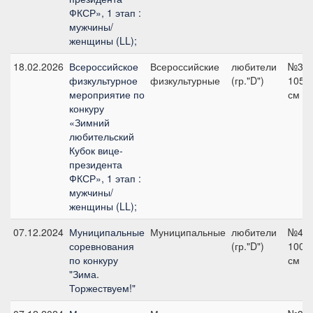
ФКСР», 1 этап :
мужчины/
женщины (LL);
18.02.2026
Всероссийское
Всероссийские
любители
№3,
физкультурное
физкультурные
(гр."D")
105
мероприятие по
см
конкуру
«Зимний
любительский
Кубок вице-
президента
ФКСР», 1 этап :
мужчины/
женщины (LL);
07.12.2024
Муниципальные
Муниципальные
любители
№4,
соревнования
(гр."D")
100
по конкуру
см
"Зима.
Торжествуем!"