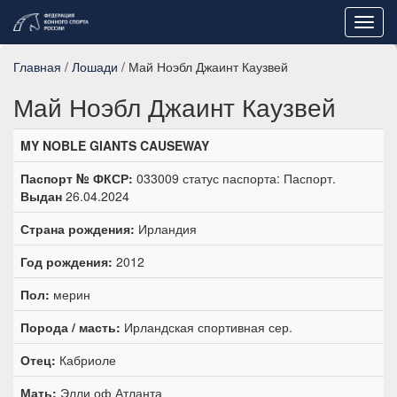
Toggl
navig
Главная
/
Лошади
/ Май Ноэбл Джаинт Каузвей
Май Ноэбл Джаинт Каузвей
MY NOBLE GIANTS CAUSEWAY
Паспорт № ФКСР:
033009 статус паспорта: Паспорт.
Выдан
26.04.2024
Страна рождения:
Ирландия
Год рождения:
2012
Пол:
мерин
Порода / масть:
Ирландская спортивная сер.
Отец:
Кабриоле
Мать:
Элли оф Атланта