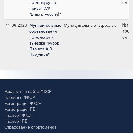
по конкуру на
см
призы КСК
"Виват, Россия!"
11.06.2023
Муниципальные
Муниципальные
взрослые
№1А,
соревнования
100
по конкуру и
см
выездке "Кубок
Памяти А.В.
Никулина"
Реклама на сайте ФКСР
Членство ФКСР
Регистрация ФКСР
Регистрация FEI
Паспорт ФКСР
Паспорт FEI
Страхование спортсменов