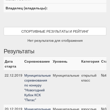
Владелец (владельцы):
СПОРТИВНЫЕ РЕЗУЛЬТАТЫ И РЕЙТИНГ
Нет результатов для отображения
Результаты
Дата
Соревнование
Уровень
Категория
Стар
старта
22.12.2019
Муниципальные
Муниципальные
открытый
№4, 
соревнования
класс
по конкуру
"Новогодний
Кубок КСК
"Пегас"
20.12.2019
Муниципальные
Муниципальные
взрослые
№3, 