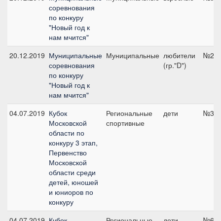
соревнования
по конкуру
"Новый год к
нам мчится"
20.12.2019
Муниципальные
Муниципальные
любители
№2, 
соревнования
(гр."D")
по конкуру
"Новый год к
нам мчится"
04.07.2019
Кубок
Региональные
дети
№3, 
Московской
спортивные
области по
конкуру 3 этап,
Первенство
Московской
области среди
детей, юношей
и юниоров по
конкуру
04.07.2019
Кубок
Региональные
дети
№6, 