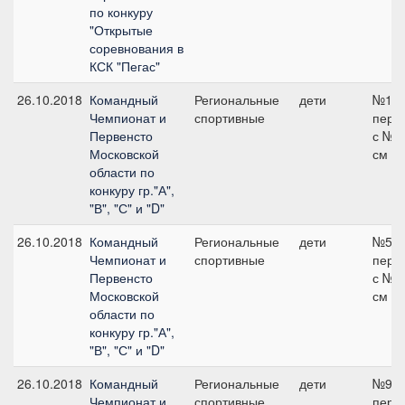
по конкуру
"Открытые
соревнования в
КСК "Пегас"
26.10.2018
Командный
Региональные
дети
№1
Чемпионат и
спортивные
пере
Первенсто
с №1
Московской
см
области по
конкуру гр."А",
"В", "С" и "D"
26.10.2018
Командный
Региональные
дети
№5
Чемпионат и
спортивные
пере
Первенсто
с №1
Московской
см
области по
конкуру гр."А",
"В", "С" и "D"
26.10.2018
Командный
Региональные
дети
№9
Чемпионат и
спортивные
пере