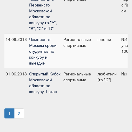
Первенсто
с №1
Московской
см
области по
конкуру гр."А",
"В", "С" и "D"
14.06.2018
Чемпионат
Региональные
юноши
№1
Москвы среди
спортивные
учащ
студентов по
100 
конкуру и
выездке
01.06.2018
Открытый Кубок
Региональные
любители
№1, 
Московской
спортивные
(гр."D")
области по
конкуру 1 этап
1
2