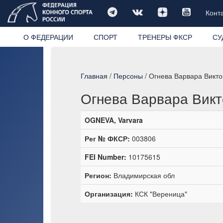
Конт
О ФЕДЕРАЦИИ
СПОРТ
ТРЕНЕРЫ ФКСР
СУ
Главная
/
Персоны
/ Огнева Варвара Викт
Огнева Варвара Вик
OGNEVA, Varvara
Рег № ФКСР:
003806
FEI Number:
10175615
Регион:
Владимирская обл
Организация:
КСК "Вереница"