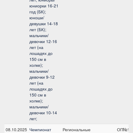
юниорки 16-21
год (БК);
юноши/
девушки 14-18
лет (БК);
мальчики/
девочки 12-16
лет (на
лошадях до
150 см в
холке);
мальчики/
девочки 9-12
лет (на
лошадях до
150 см в
холке);
мальчики/
девочки 10-14
лет;
08.10.2025
Чемпионат
Региональные
ОП№1 О