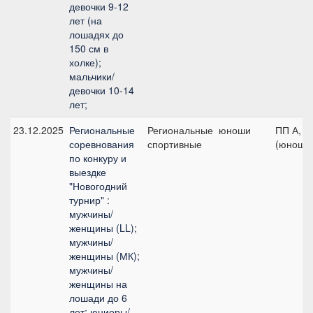
девочки 9-12
лет (на
лошадях до
150 см в
холке);
мальчики/
девочки 10-14
лет;
23.12.2025
Региональные
Региональные
юноши
ПП А, д
соревнования
спортивные
(юноши
по конкуру и
выездке
"Новогодний
турнир" :
мужчины/
женщины (LL);
мужчины/
женщины (МК);
мужчины/
женщины на
лошади до 6
лет; юниоры/