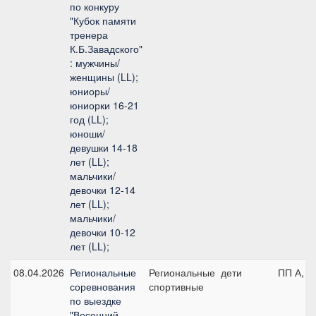
по конкуру
"Кубок памяти
тренера
К.Б.Завадского"
: мужчины/
женщины (LL);
юниоры/
юниорки 16-21
год (LL);
юноши/
девушки 14-18
лет (LL);
мальчики/
девочки 12-14
лет (LL);
мальчики/
девочки 10-12
лет (LL);
08.04.2026
Региональные
Региональные
дети
ПП А, д
соревнования
спортивные
по выездке
"Весенний