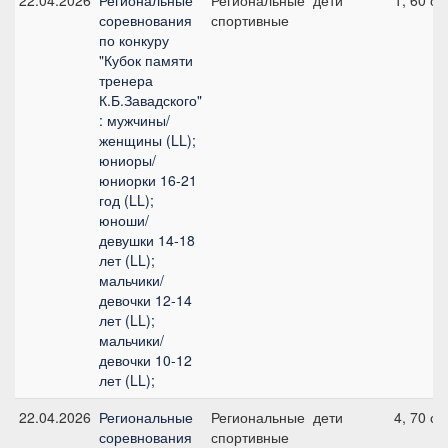
22.04.2026
Региональные
Региональные
дети
1, 60 см
соревнования
спортивные
по конкуру
"Кубок памяти
тренера
К.Б.Завадского"
: мужчины/
женщины (LL);
юниоры/
юниорки 16-21
год (LL);
юноши/
девушки 14-18
лет (LL);
мальчики/
девочки 12-14
лет (LL);
мальчики/
девочки 10-12
лет (LL);
22.04.2026
Региональные
Региональные
дети
4, 70 см
соревнования
спортивные