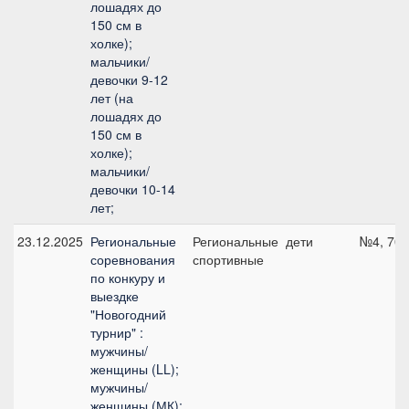
лошадях до
150 см в
холке);
мальчики/
девочки 9-12
лет (на
лошадях до
150 см в
холке);
мальчики/
девочки 10-14
лет;
23.12.2025
Региональные
Региональные
дети
№4, 70 
соревнования
спортивные
по конкуру и
выездке
"Новогодний
турнир" :
мужчины/
женщины (LL);
мужчины/
женщины (МК);