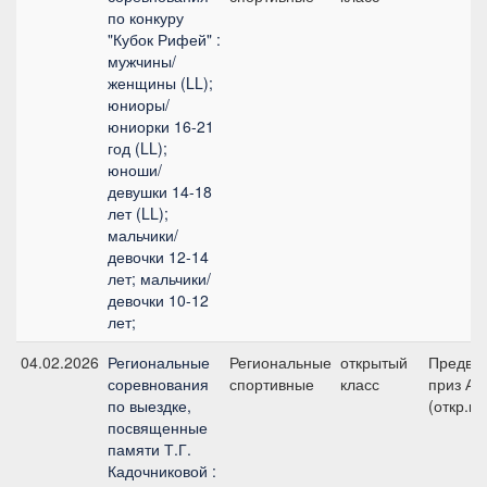
по конкуру
"Кубок Рифей" :
мужчины/
женщины (LL);
юниоры/
юниорки 16-21
год (LL);
юноши/
девушки 14-18
лет (LL);
мальчики/
девочки 12-14
лет; мальчики/
девочки 10-12
лет;
04.02.2026
Региональные
Региональные
открытый
Предва
соревнования
спортивные
класс
приз А -
по выездке,
(откр.кл
посвященные
памяти Т.Г.
Кадочниковой :