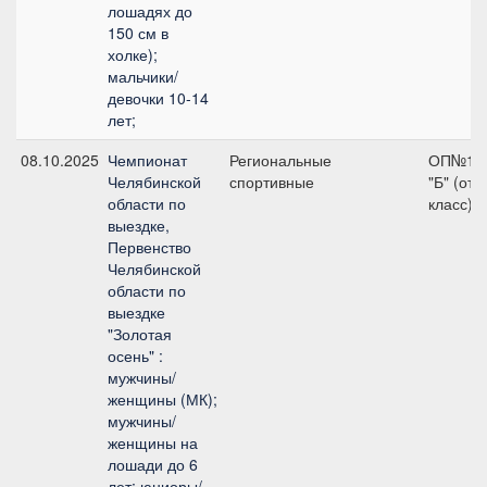
лошадях до
150 см в
холке);
мальчики/
девочки 10-14
лет;
08.10.2025
Чемпионат
Региональные
ОП№1 О
Челябинской
спортивные
"Б" (от
области по
класс)
выездке,
Первенство
Челябинской
области по
выездке
"Золотая
осень" :
мужчины/
женщины (МК);
мужчины/
женщины на
лошади до 6
лет; юниоры/