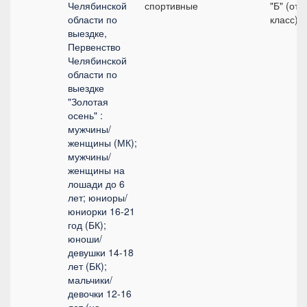
Челябинской
спортивные
"Б" (от
области по
класс)
выездке,
Первенство
Челябинской
области по
выездке
"Золотая
осень" :
мужчины/
женщины (МК);
мужчины/
женщины на
лошади до 6
лет; юниоры/
юниорки 16-21
год (БК);
юноши/
девушки 14-18
лет (БК);
мальчики/
девочки 12-16