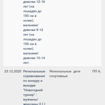
девочки 12-16
лет (на
лошадях до
150 см в
холке);
мальчики/
девочки 9-12
лет (на
лошадях до
150 см в
холке);
мальчики/
девочки 10-14
лет;
23.12.2025
Региональные
Региональные
дети
ПП А, д
соревнования
спортивные
по конкуру и
выездке
"Новогодний
турнир" :
мужчины/
женщины (LL);