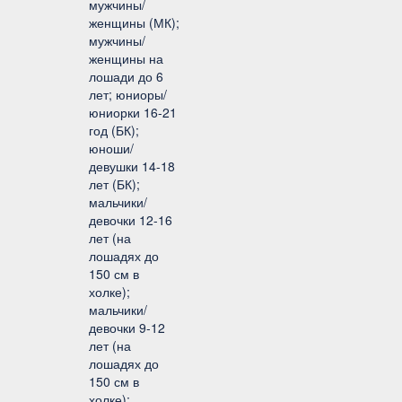
мужчины/
женщины (МК);
мужчины/
женщины на
лошади до 6
лет; юниоры/
юниорки 16-21
год (БК);
юноши/
девушки 14-18
лет (БК);
мальчики/
девочки 12-16
лет (на
лошадях до
150 см в
холке);
мальчики/
девочки 9-12
лет (на
лошадях до
150 см в
холке);