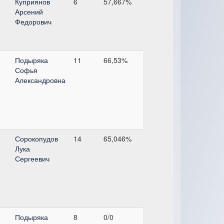
Куприянов
6
57,667%
Арсений
Федорович
Подыряка
11
66,53%
Софья
Александровна
Сорокопудов
14
65,046%
Лука
Сергеевич
Подыряка
8
0/0