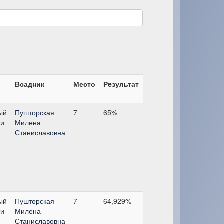
Всадник
Место
Рeзультат
ый
Пушторская
7
65%
ти
Милена
Станиславовна
ый
Пушторская
7
64,929%
ти
Милена
Станиславовна