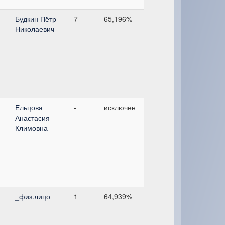
Будкин Пётр
7
65,196%
Николаевич
Ельцова
-
исключен
Анастасия
Климовна
_физ.лицо
1
64,939%