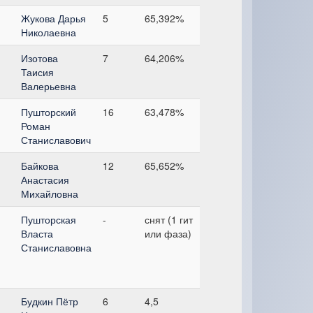
Жукова Дарья
5
65,392%
Николаевна
Изотова
7
64,206%
Таисия
Валерьевна
Пушторский
16
63,478%
Роман
Станиславович
Байкова
12
65,652%
Анастасия
Михайловна
Пушторская
-
снят (1 гит
Власта
или фаза)
Станиславовна
Будкин Пётр
6
4,5