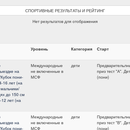
СПОРТИВНЫЕ РЕЗУЛЬТАТЫ И РЕЙТИНГ
Нет результатов для отображения
Уровень
Категория
Старт
е
Международные
дети
Предварительлн
выездке на
не включенные в
приз тест "А". Де
"Кубок пони-
МСФ
(пони)
-16 лет (на
 мальчики/
дях до 150 см
-12 лет (на
е
Международные
дети
Предварительлн
выездке на
не включенные в
приз тест "В". Де
"Кубок пони-
МСФ
(пони)