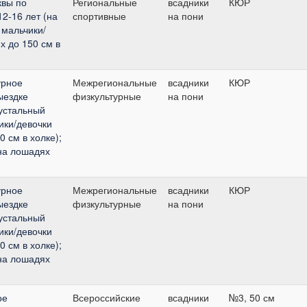
квы по
Региональные
всадники
КЮР
12-16 лет (на
спортивные
на пони
 мальчики/
х до 150 см в
урное
Межрегиональные
всадники
КЮР
ыездке
физкультурные
на пони
рустальный
чики/девочки
0 см в холке);
(на лошадях
урное
Межрегиональные
всадники
КЮР
ыездке
физкультурные
на пони
рустальный
чики/девочки
0 см в холке);
(на лошадях
ое
Всероссийские
всадники
№3, 50 см