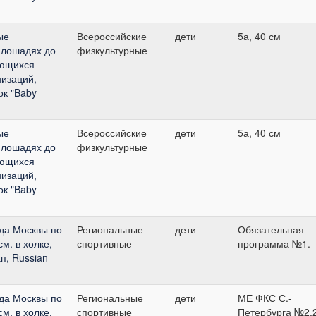
ые
Всероссийские
дети
5а, 40 см
 лошадях до
физкультурные
ающихся
изаций,
ок "Baby
ые
Всероссийские
дети
5а, 40 см
 лошадях до
физкультурные
ающихся
изаций,
ок "Baby
да Москвы по
Региональные
дети
Обязательная
м. в холке,
спортивные
программа №1.
п, Russian
да Москвы по
Региональные
дети
МЕ ФКС С.-
м. в холке,
спортивные
Петербурга №2.