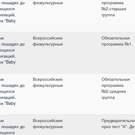
а лошадях до
физкультурные
программа
ающихся
№2.старшая
изаций,
группа
ок "Baby
ые
Всероссийские
Обязательная
а лошадях до
физкультурные
программа №1.
ающихся
изаций,
ок "Baby
ые
Всероссийские
Обязательная
а лошадях до
физкультурные
программа
ающихся
№2.средняя
изаций,
группа
ок "Baby
ые
Всероссийские
Предварительл
а лошадях до
физкультурные
приз тест "А". Де
ающихся