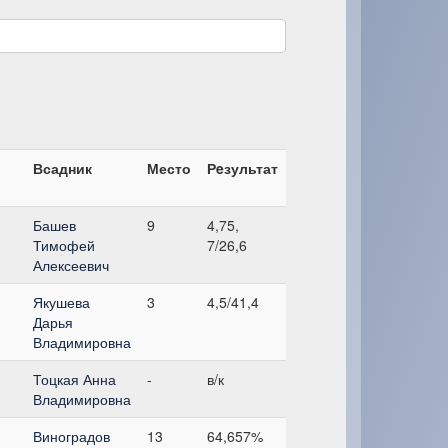
Всадник
Место
Рeзультат
Башев
9
4,75,
Тимофей
7/26,6
Алексеевич
Якушева
3
4,5/41,4
Дарья
Владимировна
Тоцкая Анна
-
в/к
Владимировна
Виноградов
13
64,657%