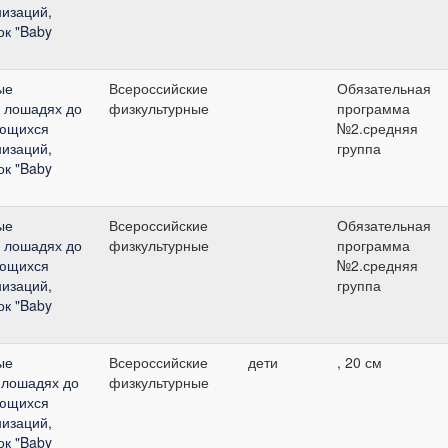
изаций,
ок "Baby
ые
Всероссийские
Обязательная
а лошадях до
физкультурные
программа
ающихся
№2.средняя
изаций,
группа
ок "Baby
ые
Всероссийские
Обязательная
а лошадях до
физкультурные
программа
ающихся
№2.средняя
изаций,
группа
ок "Baby
ые
Всероссийские
дети
, 20 см
 лошадях до
физкультурные
ающихся
изаций,
ок "Baby