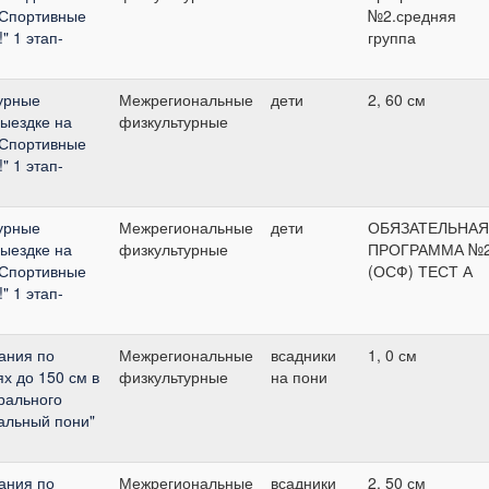
"Спортивные
№2.средняя
" 1 этап-
группа
урные
Межрегиональные
дети
2, 60 см
выездке на
физкультурные
"Спортивные
" 1 этап-
урные
Межрегиональные
дети
ОБЯЗАТЕЛЬНАЯ
выездке на
физкультурные
ПРОГРАММА №
"Спортивные
(ОСФ) ТЕСТ А
" 1 этап-
ания по
Межрегиональные
всадники
1, 0 см
х до 150 см в
физкультурные
на пони
рального
альный пони"
ания по
Межрегиональные
всадники
2, 50 см