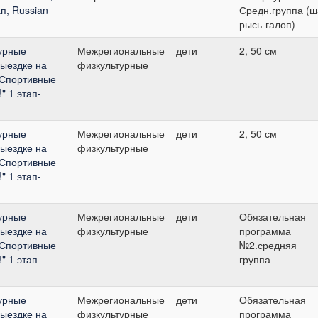
п, Russian
Средн.группа (ш
рысь-галоп)
урные
Межрегиональные
дети
2, 50 см
выездке на
физкультурные
"Спортивные
" 1 этап-
урные
Межрегиональные
дети
2, 50 см
выездке на
физкультурные
"Спортивные
" 1 этап-
урные
Межрегиональные
дети
Обязательная
выездке на
физкультурные
программа
"Спортивные
№2.средняя
" 1 этап-
группа
урные
Межрегиональные
дети
Обязательная
выездке на
физкультурные
программа