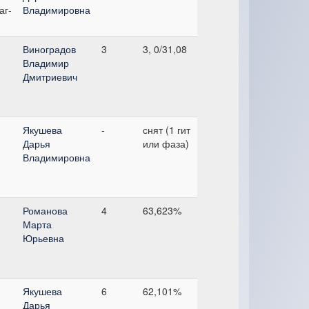
аг-
Владимировна
Виноградов
3
3, 0/31,08
Владимир
Дмитриевич
Якушева
-
снят (1 гит
Дарья
или фаза)
Владимировна
Романова
4
63,623%
Марта
Юрьевна
Якушева
6
62,101%
Дарья