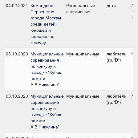
04.02.2021
Командное
Региональные
дети
№1
Первенство
спортивные
по
города Москвы
10
среди детей,
юношей и
юниоров по
конкуру
03.10.2020
Муниципальные
Муниципальные
любители
№3
соревнования
(гр."D")
по конкуру и
выездке "Кубок
памяти
А.В.Никулина"
03.10.2020
Муниципальные
Муниципальные
любители
№3
соревнования
(гр."D")
по конкуру и
выездке "Кубок
памяти
А.В.Никулина"