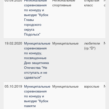
05.09.2020
Региональные
Региональные
открытый
№1
соревнования
спортивные
класс
см
по конкуру и
выездке "Кубок
Главы
городского
округа
Подольск"
19.02.2020
Муниципальные
Муниципальные
любители
№2
соревнования
(гр."D")
по конкуру,
посвященные
Дню защитника
Отечества "Не
отступать и не
сдаваться"
05.10.2019
Муниципальные
Муниципальные
взрослые
№3
соревнования
по конкуру и
выездке "Кубок
памяти