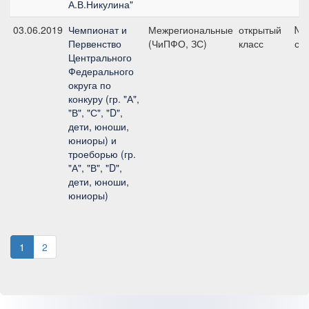
А.В.Никулина"
03.06.2019
Чемпионат и
Межрегиональные
открытый
№2
Первенство
(ЧиПФО, ЗС)
класс
см
Центрального
Федерального
округа по
конкуру (гр. "А",
"В", "С", "D",
дети, юноши,
юниоры) и
троеборью (гр.
"А", "В", "D",
дети, юноши,
юниоры)
1
2