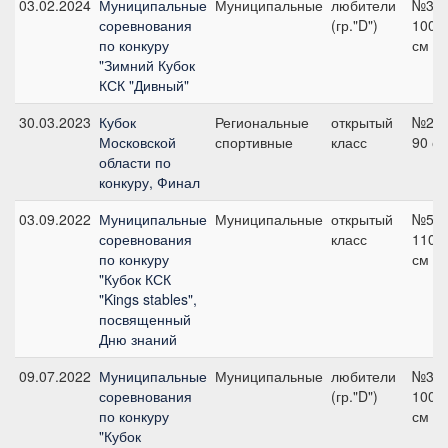
03.02.2024
Муниципальные
Муниципальные
любители
№3,
соревнования
(гр."D")
100
по конкуру
см
"Зимний Кубок
КСК "Дивный"
30.03.2023
Кубок
Региональные
открытый
№2,
Московской
спортивные
класс
90 с
области по
конкуру, Финал
03.09.2022
Муниципальные
Муниципальные
открытый
№5,
соревнования
класс
110
по конкуру
см
"Кубок КСК
"Kings stables",
посвященный
Дню знаний
09.07.2022
Муниципальные
Муниципальные
любители
№3,
соревнования
(гр."D")
100
по конкуру
см
"Кубок