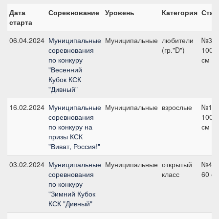
Дата
Соревнование
Уровень
Категория
Стар
старта
06.04.2024
Муниципальные
Муниципальные
любители
№3,
соревнования
(гр."D")
100
по конкуру
см
"Весенний
Кубок КСК
"Дивный"
16.02.2024
Муниципальные
Муниципальные
взрослые
№1,
соревнования
100
по конкуру на
см
призы КСК
"Виват, Россия!"
03.02.2024
Муниципальные
Муниципальные
открытый
№4,
соревнования
класс
60 с
по конкуру
"Зимний Кубок
КСК "Дивный"