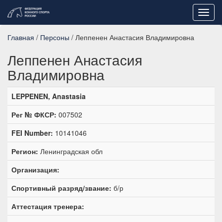
Toggl
navig
Главная
/
Персоны
/ Леппенен Анастасия Владимировна
Леппенен Анастасия
Владимировна
LEPPENEN, Anastasia
Рег № ФКСР:
007502
FEI Number:
10141046
Регион:
Ленинградская обл
Организация:
Спортивный разряд/звание:
б/р
Аттестация тренера: