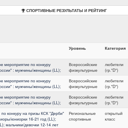
СПОРТИВНЫЕ РЕЗУЛЬТАТЫ И РЕЙТИНГ
Уровень
Категория
ое мероприятие по конкуру
Всероссийские
любители
оссии" : мужчины/женщины (LL);
физкультурные
(гр."D")
ое мероприятие по конкуру
Всероссийские
любители
оссии" : мужчины/женщины (LL);
физкультурные
(гр."D")
ое мероприятие по конкуру
Всероссийские
любители
оссии" : мужчины/женщины (LL);
физкультурные
(гр."D")
по конкуру на призы КСК "Дерби"
Региональные
открытый
иоры/юниорки 16-21 год (LL);
спортивные
класс
); мальчики/девочки 12-14 лет