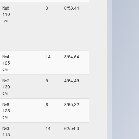
№8,
3
0/58,44
110
см
№4,
14
8/64,64
125
см
№7,
5
4/64,49
130
см
№6,
6
8/65,32
125
см
№3,
14
62/54,3
115