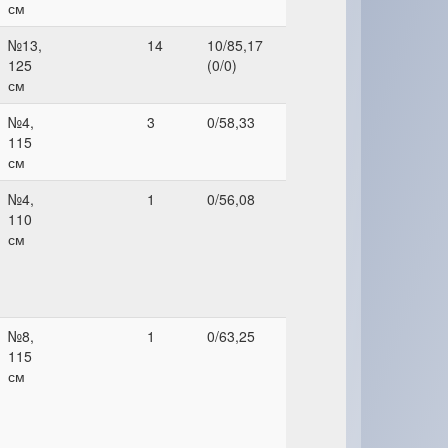
см
№13,
14
10/85,17
125
(0/0)
см
№4,
3
0/58,33
115
см
№4,
1
0/56,08
110
см
№8,
1
0/63,25
115
см