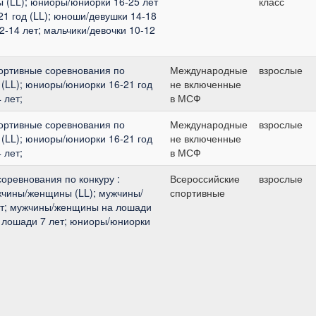
 (LL); юниоры/юниорки 16-25 лет
класс
21 год (LL); юноши/девушки 14-18
12-14 лет; мальчики/девочки 10-12
ортивные соревнования по
Международные
взрослые
(LL); юниоры/юниорки 16-21 год
не включенные
 лет;
в МСФ
ортивные соревнования по
Международные
взрослые
(LL); юниоры/юниорки 16-21 год
не включенные
 лет;
в МСФ
оревнования по конкуру :
Всероссийские
взрослые
чины/женщины (LL); мужчины/
спортивные
ет; мужчины/женщины на лошади
 лошади 7 лет; юниоры/юниорки