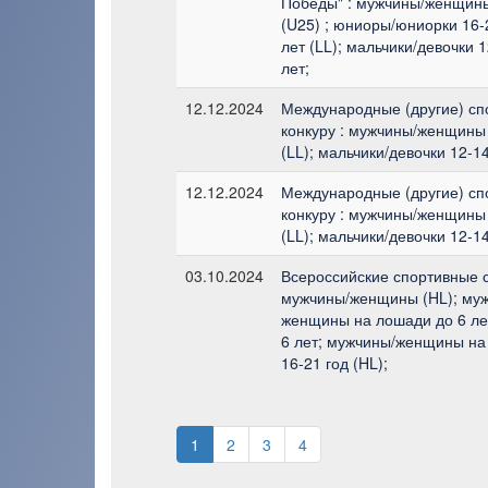
Победы" : мужчины/женщины
(U25) ; юниоры/юниорки 16-
лет (LL); мальчики/девочки 
лет;
12.12.2024
Международные (другие) сп
конкуру : мужчины/женщины 
(LL); мальчики/девочки 12-14
12.12.2024
Международные (другие) сп
конкуру : мужчины/женщины 
(LL); мальчики/девочки 12-14
03.10.2024
Всероссийские спортивные с
мужчины/женщины (HL); муж
женщины на лошади до 6 л
6 лет; мужчины/женщины на
16-21 год (HL);
1
2
3
4