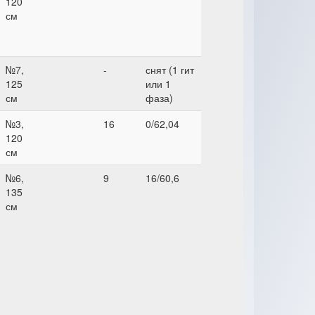
120
см
№7,
-
снят (1 гит
125
или 1
см
фаза)
№3,
16
0/62,04
120
см
№6,
9
16/60,6
135
см