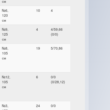
см
№6,
10
4
120
см
№9,
4
4/59,66
125
(0/0)
см
№8,
19
5/70,86
105
см
№12,
6
0/0
105
(0/28,12)
см
№3,
24
0/0