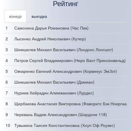
Рейтинг
конкур
выездка
1
Самохина Дарья Романовна (Час Пик)
2
Лысенко Андрей Николаевич (Кутюр)
3
Шемшелев Михаил Васильевич (Лондонс Лонгшот)
4
Петров Сергей Владимирович (Неро Вант Принсенвельд)
5
Овчаренко Евгений Александрович (Корвинус ЭмЗэт)
6
Шемшелев Михаил Васильевич (Дамиан)
7
Нуриев Хейрадин Алимжанович (Лурдес)
8
Щербакова Анастасия Викторовна (Фаворитс Бэк Ноергаард
9
Черевань Вадим Александрович (Шардоне 118)
10
Тувыкина Таисия Константиновна (Хоуп Оф Роузес)