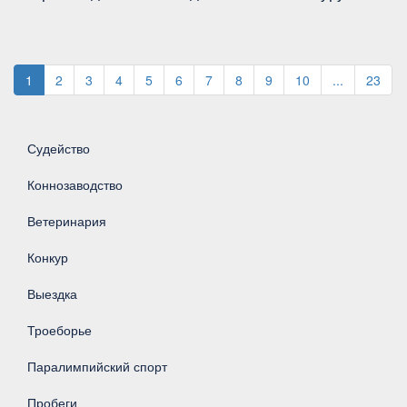
1
2
3
4
5
6
7
8
9
10
...
23
Судейство
Коннозаводство
Ветеринария
Конкур
Выездка
Троеборье
Паралимпийский спорт
Пробеги